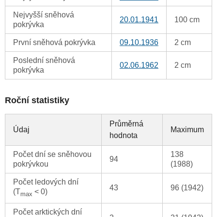
Nejvyšší sněhová
20.01.1941
100 cm
pokrývka
První sněhová pokrývka
09.10.1936
2 cm
Poslední sněhová
02.06.1962
2 cm
pokrývka
Roční statistiky
Průměrná
Údaj
Maximum
hodnota
Počet dní se sněhovou
138
94
pokrývkou
(1988)
Počet ledových dní
43
96 (1942)
(T
< 0)
max
Počet arktických dní