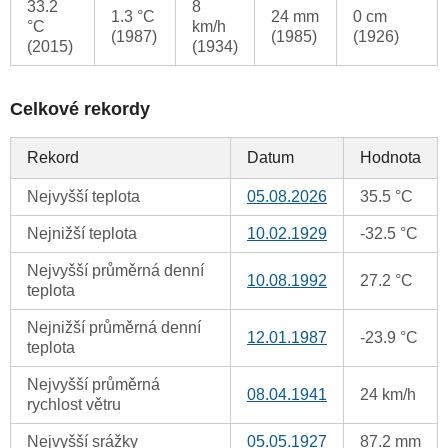
33.2
8
1.3 °C
24 mm
0 cm
°C
km/h
(1987)
(1985)
(1926)
(2015)
(1934)
Celkové rekordy
Rekord
Datum
Hodnota
Nejvyšší teplota
05.08.2026
35.5 °C
Nejnižší teplota
10.02.1929
-32.5 °C
Nejvyšší průměrná denní
10.08.1992
27.2 °C
teplota
Nejnižší průměrná denní
12.01.1987
-23.9 °C
teplota
Nejvyšší průměrná
08.04.1941
24 km/h
rychlost větru
Nejvyšší srážky
05.05.1927
87.2 mm