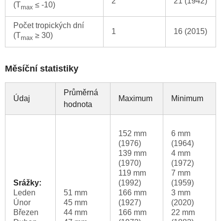
2
21 (1942)
(T
≤ -10)
max
Počet tropických dní
1
16 (2015)
(T
≥ 30)
max
Měsíční statistiky
Průměrná
Údaj
Maximum
Minimum
hodnota
152 mm
6 mm
(1976)
(1964)
139 mm
4 mm
(1970)
(1972)
119 mm
7 mm
Srážky:
(1992)
(1959)
Leden
51 mm
166 mm
3 mm
Únor
45 mm
(1927)
(2020)
Březen
44 mm
166 mm
22 mm