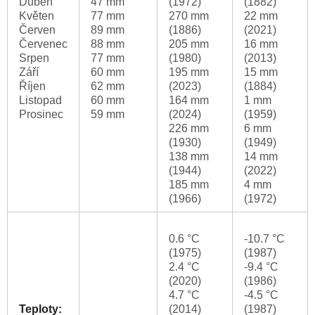
Duben
47 mm
(1972)
(1882)
Květen
77 mm
270 mm
22 mm
Červen
89 mm
(1886)
(2021)
Červenec
88 mm
205 mm
16 mm
Srpen
77 mm
(1980)
(2013)
Září
60 mm
195 mm
15 mm
Říjen
62 mm
(2023)
(1884)
Listopad
60 mm
164 mm
1 mm
Prosinec
59 mm
(2024)
(1959)
226 mm
6 mm
(1930)
(1949)
138 mm
14 mm
(1944)
(2022)
185 mm
4 mm
(1966)
(1972)
0.6 °C
-10.7 °C
(1975)
(1987)
2.4 °C
-9.4 °C
(2020)
(1986)
4.7 °C
-4.5 °C
Teploty:
(2014)
(1987)