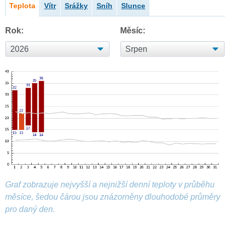
Teplota
Vítr
Srážky
Sníh
Slunce
Rok:
Měsíc:
Graf zobrazuje nejvyšší a nejnižší denní teploty v průběhu
měsíce, šedou čárou jsou znázorněny dlouhodobé průměry
pro daný den.