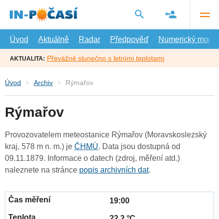
Přejít
na
hlavní
obsah
Úvod
Aktuálně
Radar
Předpověď
Numerický model
Převážně slunečno s letními teplotami
AKTUALITA:
Úvod
Archiv
Rýmařov
Rýmařov
Provozovatelem meteostanice Rýmařov (Moravskoslezský
kraj, 578 m n. m.) je
ČHMÚ
. Data jsou dostupná od
09.11.1879. Informace o datech (zdroj, měření atd.)
naleznete na stránce
popis archivních dat
.
19:00
22.2 °C