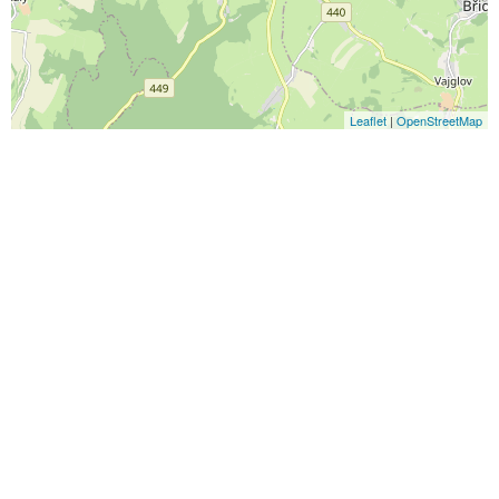
Leaflet
|
OpenStreetMap