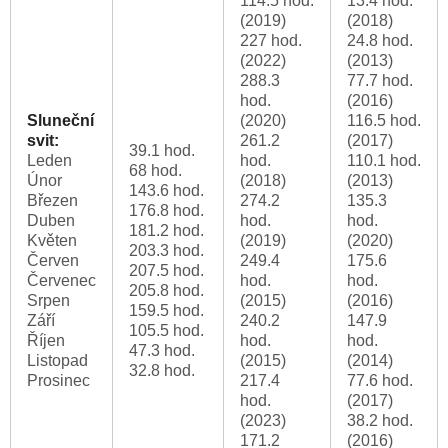
114.5 hod.
13.4 hod.
(2019)
(2018)
227 hod.
24.8 hod.
(2022)
(2013)
288.3
77.7 hod.
hod.
(2016)
Sluneční
(2020)
116.5 hod.
svit:
261.2
(2017)
39.1 hod.
Leden
hod.
110.1 hod.
68 hod.
Únor
(2018)
(2013)
143.6 hod.
Březen
274.2
135.3
176.8 hod.
Duben
hod.
hod.
181.2 hod.
Květen
(2019)
(2020)
203.3 hod.
Červen
249.4
175.6
207.5 hod.
Červenec
hod.
hod.
205.8 hod.
Srpen
(2015)
(2016)
159.5 hod.
Září
240.2
147.9
105.5 hod.
Říjen
hod.
hod.
47.3 hod.
Listopad
(2015)
(2014)
32.8 hod.
Prosinec
217.4
77.6 hod.
hod.
(2017)
(2023)
38.2 hod.
171.2
(2016)