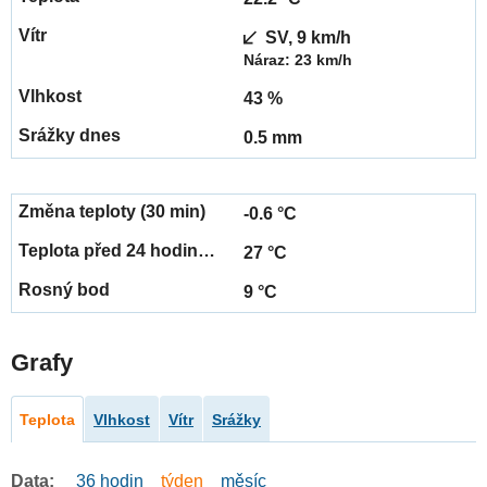
SV, 9 km/h
Náraz: 23 km/h
43 %
0.5 mm
-0.6 °C
27 °C
9 °C
Grafy
Teplota
Vlhkost
Vítr
Srážky
Data:
36 hodin
týden
měsíc