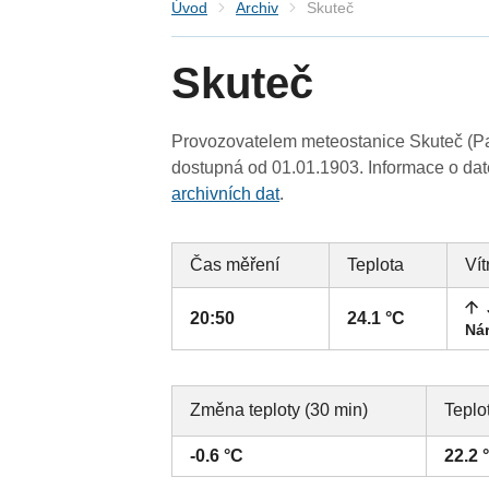
Úvod
Archiv
Skuteč
Skuteč
Provozovatelem meteostanice Skuteč (Par
dostupná od 01.01.1903. Informace o date
archivních dat
.
Čas měření
Teplota
Vít
20:50
24.1 °C
Nár
Změna teploty (30 min)
Teplo
-0.6 °C
22.2 