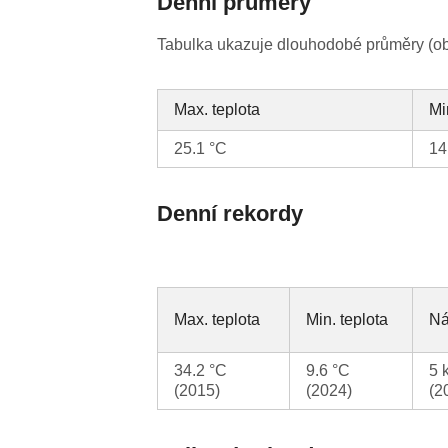
Denní průměry
Tabulka ukazuje dlouhodobé průměry (obv
Max. teplota
Mi
25.1 °C
14
Denní rekordy
Max. teplota
Min. teplota
Ná
34.2 °C
9.6 °C
5 
(2015)
(2024)
(2