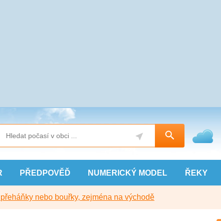
R
PŘEDPOVĚĎ
NUMERICKÝ
MODEL
ŘEKY
y přeháňky nebo bouřky, zejména na východě