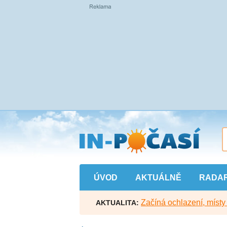
Přejít
na
hlavní
obsah
ÚVOD
AKTUÁLNĚ
RADA
Začíná ochlazení, míst
AKTUALITA: