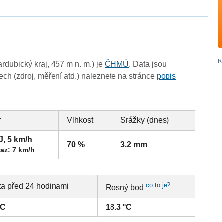
dubický kraj, 457 m n. m.) je
ČHMÚ
. Data jsou
ch (zdroj, měření atd.) naleznete na stránce
popis
r
Vlhkost
Srážky (dnes)
J, 5 km/h
70 %
3.2 mm
az: 7 km/h
co to je?
ta před 24 hodinami
Rosný bod
°C
18.3 °C