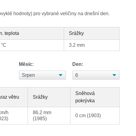
yklé hodnoty) pro vybrané veličiny na dnešní den.
n. teplota
Srážky
 °C
3.2 mm
Měsíc:
Den:
Sněhová
raz větru
Srážky
pokrývka
km/h
86.2 mm
0 cm (1903)
023)
(1985)