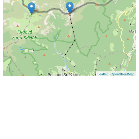
Leaflet
|
OpenStreetMap