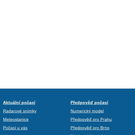
Aktuální počasí
Předpověď počasí
Radarové snímky
Numerický model
Meteostanice
Předpověď pro Prahu
Počasí u vás
Předpověď pro Brno