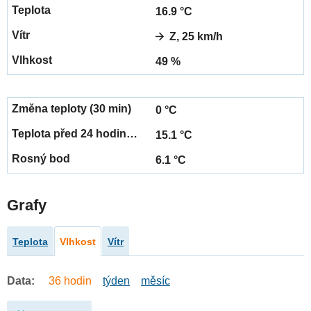
16.9 °C
Z, 25 km/h
49 %
0 °C
15.1 °C
6.1 °C
Grafy
Teplota
Vlhkost
Vítr
Data:
36 hodin
týden
měsíc