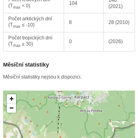
146
104
(T
< 0)
(2021)
max
Počet arktických dní
8
28 (2010)
(T
≤ -10)
max
Počet tropických dní
0
(2026)
(T
≥ 30)
max
Měsíční statistiky
Měsíční statistiky nejsou k dispozici.
+
−