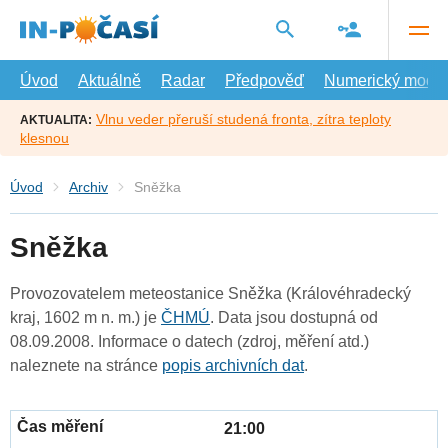
Přejít
na
hlavní
obsah
Úvod
Aktuálně
Radar
Předpověď
Numerický model
Vlnu veder přeruší studená fronta, zítra teploty
AKTUALITA:
klesnou
Úvod
Archiv
Sněžka
Sněžka
Provozovatelem meteostanice Sněžka (Královéhradecký
kraj, 1602 m n. m.) je
ČHMÚ
. Data jsou dostupná od
08.09.2008. Informace o datech (zdroj, měření atd.)
naleznete na stránce
popis archivních dat
.
21:00