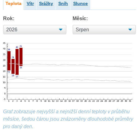
Teplota
Vítr
Srážky
Sníh
Slunce
Rok:
Měsíc:
Graf zobrazuje nejvyšší a nejnižší denní teploty v průběhu
měsíce, šedou čárou jsou znázorněny dlouhodobé průměry
pro daný den.