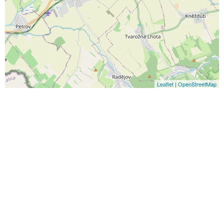
Leaflet
|
OpenStreetMap