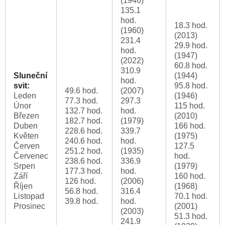
(1946)
135.1
hod.
18.3 hod.
(1960)
(2013)
231.4
29.9 hod.
hod.
(1947)
(2022)
60.8 hod.
310.9
Sluneční
(1944)
hod.
svit:
95.8 hod.
49.6 hod.
(2007)
Leden
(1946)
77.3 hod.
297.3
Únor
115 hod.
132.7 hod.
hod.
Březen
(2010)
182.7 hod.
(1979)
Duben
166 hod.
228.6 hod.
339.7
Květen
(1975)
240.6 hod.
hod.
Červen
127.5
251.2 hod.
(1935)
Červenec
hod.
238.6 hod.
336.9
Srpen
(1979)
177.3 hod.
hod.
Září
160 hod.
126 hod.
(2006)
Říjen
(1968)
56.8 hod.
316.4
Listopad
70.1 hod.
39.8 hod.
hod.
Prosinec
(2001)
(2003)
51.3 hod.
241.9