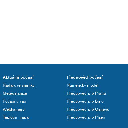
Aktuální počasí
Předpověď počasí
Radarové snímky
Numerický model
Meteostanice
Předpověď pro Prahu
Počasí u vás
Předpověď pro Brno
Webkamery
Předpověď pro Ostravu
Teplotní mapa
Předpověď pro Plzeň