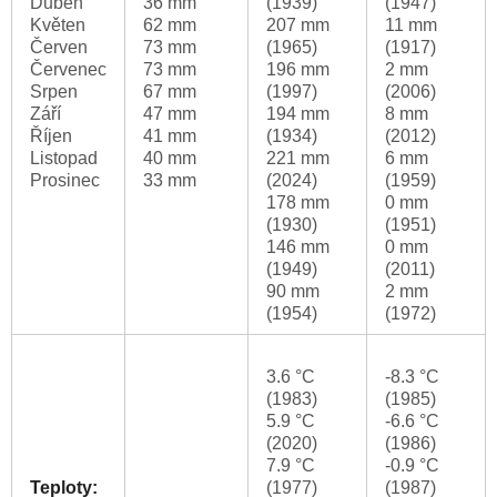
Duben
36 mm
(1939)
(1947)
Květen
62 mm
207 mm
11 mm
Červen
73 mm
(1965)
(1917)
Červenec
73 mm
196 mm
2 mm
Srpen
67 mm
(1997)
(2006)
Září
47 mm
194 mm
8 mm
Říjen
41 mm
(1934)
(2012)
Listopad
40 mm
221 mm
6 mm
Prosinec
33 mm
(2024)
(1959)
178 mm
0 mm
(1930)
(1951)
146 mm
0 mm
(1949)
(2011)
90 mm
2 mm
(1954)
(1972)
3.6 °C
-8.3 °C
(1983)
(1985)
5.9 °C
-6.6 °C
(2020)
(1986)
7.9 °C
-0.9 °C
Teploty:
(1977)
(1987)