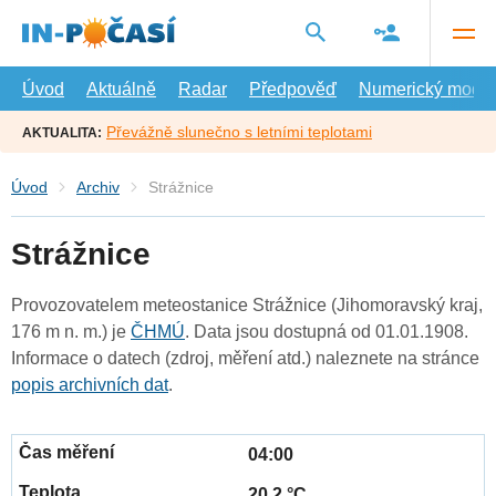
Přejít
na
hlavní
obsah
Úvod
Aktuálně
Radar
Předpověď
Numerický model
Převážně slunečno s letními teplotami
AKTUALITA:
Úvod
Archiv
Strážnice
Strážnice
Provozovatelem meteostanice Strážnice (Jihomoravský kraj,
176 m n. m.) je
ČHMÚ
. Data jsou dostupná od 01.01.1908.
Informace o datech (zdroj, měření atd.) naleznete na stránce
popis archivních dat
.
04:00
20.2 °C