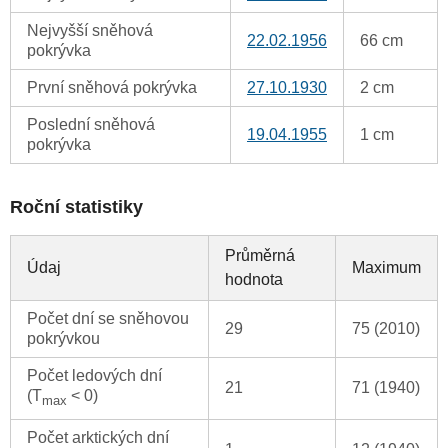
Nejvyšší sněhová
22.02.1956
66 cm
pokrývka
První sněhová pokrývka
27.10.1930
2 cm
Poslední sněhová
19.04.1955
1 cm
pokrývka
Roční statistiky
Průměrná
Údaj
Maximum
hodnota
Počet dní se sněhovou
29
75 (2010)
pokrývkou
Počet ledových dní
21
71 (1940)
(T
< 0)
max
Počet arktických dní