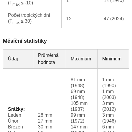
1
12 (1940)
(T
≤ -10)
max
Počet tropických dní
12
47 (2024)
(T
≥ 30)
max
Měsíční statistiky
Průměrná
Údaj
Maximum
Minimum
hodnota
81 mm
1 mm
(1948)
(1990)
69 mm
1 mm
(1948)
(2003)
105 mm
3 mm
Srážky:
(1937)
(2012)
Leden
28 mm
99 mm
3 mm
Únor
27 mm
(1972)
(1946)
Březen
30 mm
147 mm
6 mm