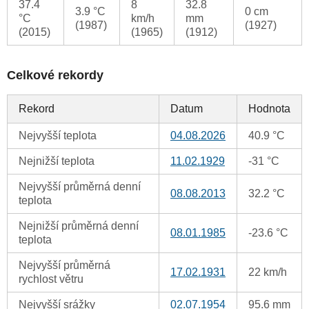
37.4
8
32.8
3.9 °C
0 cm
°C
km/h
mm
(1987)
(1927)
(2015)
(1965)
(1912)
Celkové rekordy
Rekord
Datum
Hodnota
Nejvyšší teplota
04.08.2026
40.9 °C
Nejnižší teplota
11.02.1929
-31 °C
Nejvyšší průměrná denní
08.08.2013
32.2 °C
teplota
Nejnižší průměrná denní
08.01.1985
-23.6 °C
teplota
Nejvyšší průměrná
17.02.1931
22 km/h
rychlost větru
Nejvyšší srážky
02.07.1954
95.6 mm