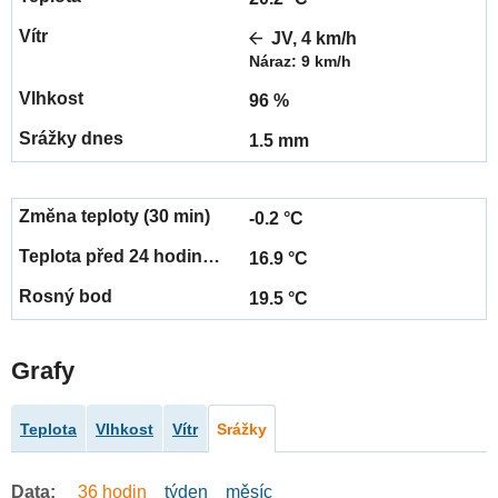
JV, 4 km/h
Náraz: 9 km/h
96 %
1.5 mm
-0.2 °C
16.9 °C
19.5 °C
Grafy
Teplota
Vlhkost
Vítr
Srážky
Data:
36 hodin
týden
měsíc