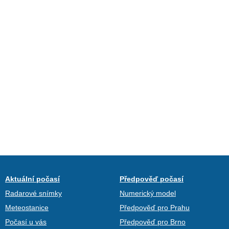
Aktuální počasí
Předpověď počasí
Radarové snímky
Numerický model
Meteostanice
Předpověď pro Prahu
Počasí u vás
Předpověď pro Brno