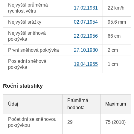
Nejvyšší průměrná
17.02.1931
22 km/h
rychlost větru
Nejvyšší srážky
02.07.1954
95.6 mm
Nejvyšší sněhová
22.02.1956
66 cm
pokrývka
První sněhová pokrývka
27.10.1930
2 cm
Poslední sněhová
19.04.1955
1 cm
pokrývka
Roční statistiky
Průměrná
Údaj
Maximum
hodnota
Počet dní se sněhovou
29
75 (2010)
pokrývkou