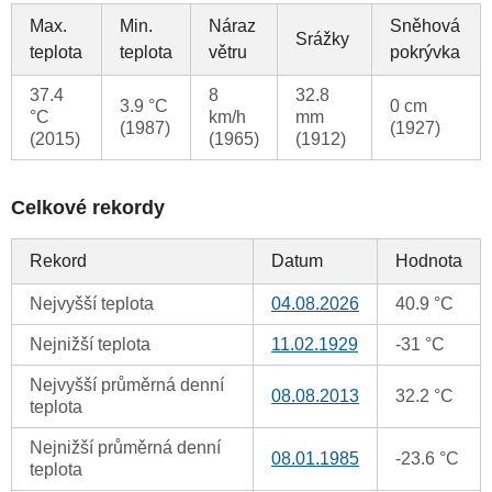
Max.
Min.
Náraz
Sněhová
Srážky
teplota
teplota
větru
pokrývka
37.4
8
32.8
3.9 °C
0 cm
°C
km/h
mm
(1987)
(1927)
(2015)
(1965)
(1912)
Celkové rekordy
Rekord
Datum
Hodnota
Nejvyšší teplota
04.08.2026
40.9 °C
Nejnižší teplota
11.02.1929
-31 °C
Nejvyšší průměrná denní
08.08.2013
32.2 °C
teplota
Nejnižší průměrná denní
08.01.1985
-23.6 °C
teplota