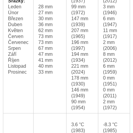
Srážky:
(1937)
(2012)
Leden
28 mm
99 mm
3 mm
Únor
27 mm
(1972)
(1946)
Březen
30 mm
147 mm
6 mm
Duben
36 mm
(1939)
(1947)
Květen
62 mm
207 mm
11 mm
Červen
73 mm
(1965)
(1917)
Červenec
73 mm
196 mm
2 mm
Srpen
67 mm
(1997)
(2006)
Září
47 mm
194 mm
8 mm
Říjen
41 mm
(1934)
(2012)
Listopad
40 mm
221 mm
6 mm
Prosinec
33 mm
(2024)
(1959)
178 mm
0 mm
(1930)
(1951)
146 mm
0 mm
(1949)
(2011)
90 mm
2 mm
(1954)
(1972)
3.6 °C
-8.3 °C
(1983)
(1985)