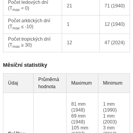
Počet ledových dní
21
71 (1940)
(T
< 0)
max
Počet arktických dní
1
12 (1940)
(T
≤ -10)
max
Počet tropických dní
12
47 (2024)
(T
≥ 30)
max
Měsíční statistiky
Průměrná
Údaj
Maximum
Minimum
hodnota
81 mm
1 mm
(1948)
(1990)
69 mm
1 mm
(1948)
(2003)
105 mm
3 mm