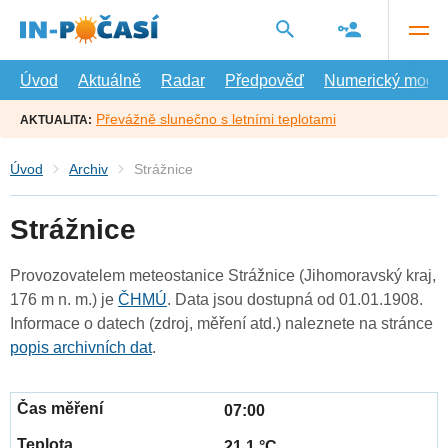
Přejít
na
hlavní
obsah
Úvod
Aktuálně
Radar
Předpověď
Numerický model
Převážně slunečno s letními teplotami
AKTUALITA:
Úvod
Archiv
Strážnice
Strážnice
Provozovatelem meteostanice Strážnice (Jihomoravský kraj,
176 m n. m.) je
ČHMÚ
. Data jsou dostupná od 01.01.1908.
Informace o datech (zdroj, měření atd.) naleznete na stránce
popis archivních dat
.
07:00
21.1 °C