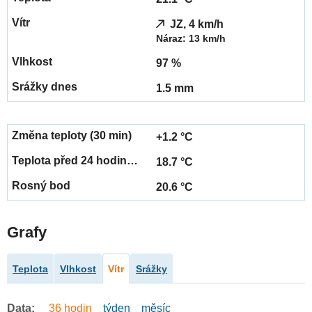
JZ, 4 km/h
Náraz: 13 km/h
97 %
1.5 mm
+1.2 °C
18.7 °C
20.6 °C
Grafy
Teplota
Vlhkost
Vítr
Srážky
Data:
36 hodin
týden
měsíc