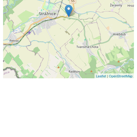
Leaflet
|
OpenStreetMap