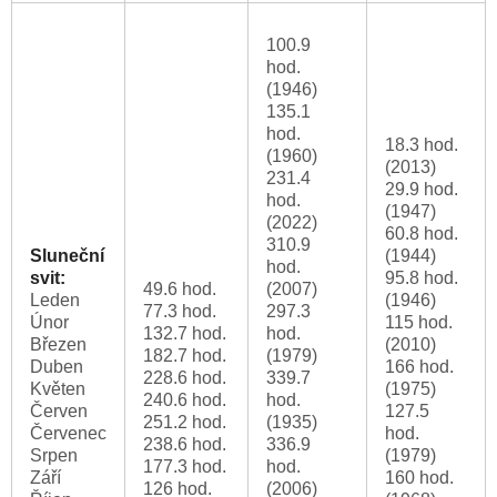
100.9
hod.
(1946)
135.1
hod.
18.3 hod.
(1960)
(2013)
231.4
29.9 hod.
hod.
(1947)
(2022)
60.8 hod.
310.9
Sluneční
(1944)
hod.
svit:
95.8 hod.
49.6 hod.
(2007)
Leden
(1946)
77.3 hod.
297.3
Únor
115 hod.
132.7 hod.
hod.
Březen
(2010)
182.7 hod.
(1979)
Duben
166 hod.
228.6 hod.
339.7
Květen
(1975)
240.6 hod.
hod.
Červen
127.5
251.2 hod.
(1935)
Červenec
hod.
238.6 hod.
336.9
Srpen
(1979)
177.3 hod.
hod.
Září
160 hod.
126 hod.
(2006)