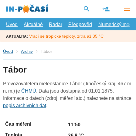
Přejít
na
hlavní
obsah
Úvod
Aktuálně
Radar
Předpověď
Numerický model
Vrací se tropické teploty, zítra až 35 °C
AKTUALITA:
Úvod
Archiv
Tábor
Tábor
Provozovatelem meteostanice Tábor (Jihočeský kraj, 467 m
n. m.) je
ČHMÚ
. Data jsou dostupná od 01.01.1875.
Informace o datech (zdroj, měření atd.) naleznete na stránce
popis archivních dat
.
11:50
26.8 °C