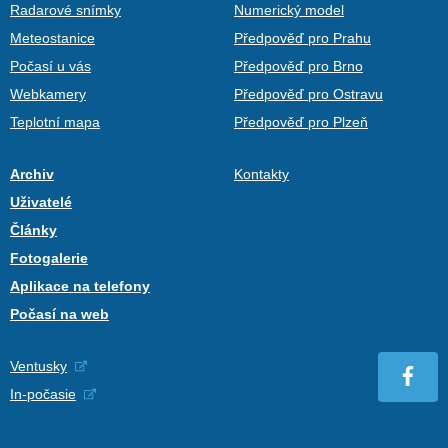
Radarové snímky
Numerický model
Meteostanice
Předpověď pro Prahu
Počasí u vás
Předpověď pro Brno
Webkamery
Předpověď pro Ostravu
Teplotní mapa
Předpověď pro Plzeň
Archiv
Kontakty
Uživatelé
Články
Fotogalerie
Aplikace na telefony
Počasí na web
Ventusky
In-počasie