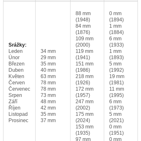
88 mm
0 mm
(1948)
(1894)
84 mm
1 mm
(1876)
(1884)
109 mm
6 mm
Srážky:
(2000)
(1933)
Leden
34 mm
119 mm
1 mm
Únor
29 mm
(1941)
(1893)
Březen
35 mm
151 mm
5 mm
Duben
40 mm
(1986)
(1992)
Květen
63 mm
218 mm
19 mm
Červen
78 mm
(1926)
(1981)
Červenec
78 mm
172 mm
11 mm
Srpen
73 mm
(1957)
(1995)
Září
48 mm
247 mm
6 mm
Říjen
42 mm
(2002)
(1973)
Listopad
35 mm
175 mm
5 mm
Prosinec
37 mm
(2024)
(2021)
153 mm
0 mm
(1935)
(1951)
97 mm
0 mm