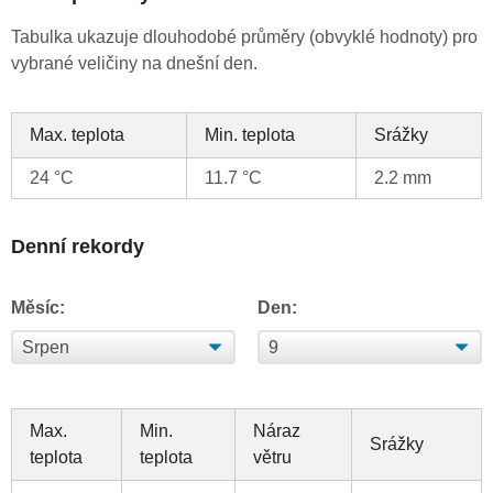
Tabulka ukazuje dlouhodobé průměry (obvyklé hodnoty) pro
vybrané veličiny na dnešní den.
Max. teplota
Min. teplota
Srážky
24 °C
11.7 °C
2.2 mm
Denní rekordy
Měsíc:
Den:
Max.
Min.
Náraz
Srážky
teplota
teplota
větru