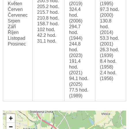
200.5 hod.
Květen
(2019)
(1995)
205.2 hod.
Červen
324.4
97.3 hod.
215.7 hod.
Červenec
hod.
(2000)
210.8 hod.
Srpen
(2006)
130.8
158.7 hod.
Září
294.7
hod.
102 hod.
Říjen
hod.
(2014)
42.2 hod.
Listopad
(1944)
53.3 hod.
31.1 hod.
Prosinec
244.8
(2001)
hod.
26.3 hod.
(2023)
(1939)
191.4
8.4 hod.
hod.
(1958)
(2021)
2.4 hod.
94.1 hod.
(1956)
(2025)
77.5 hod.
(1989)
+
−