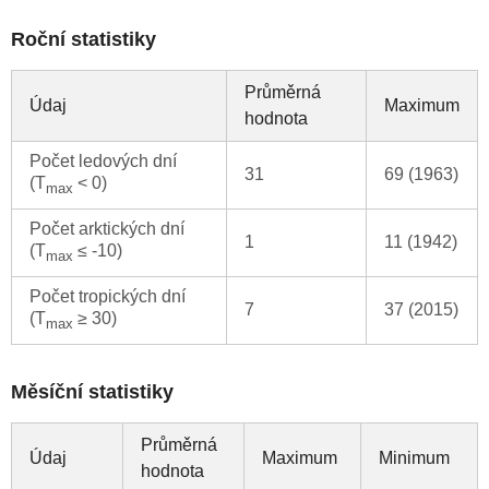
Roční statistiky
Průměrná
Údaj
Maximum
hodnota
Počet ledových dní
31
69 (1963)
(T
< 0)
max
Počet arktických dní
1
11 (1942)
(T
≤ -10)
max
Počet tropických dní
7
37 (2015)
(T
≥ 30)
max
Měsíční statistiky
Průměrná
Údaj
Maximum
Minimum
hodnota