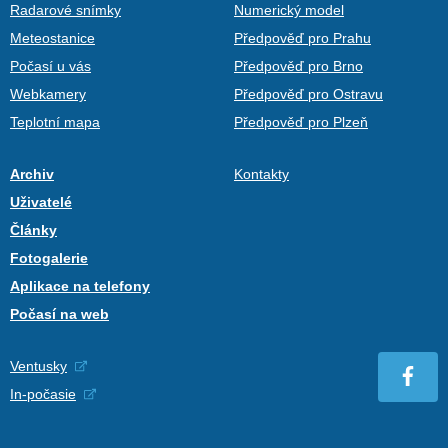
Radarové snímky
Numerický model
Meteostanice
Předpověď pro Prahu
Počasí u vás
Předpověď pro Brno
Webkamery
Předpověď pro Ostravu
Teplotní mapa
Předpověď pro Plzeň
Archiv
Kontakty
Uživatelé
Články
Fotogalerie
Aplikace na telefony
Počasí na web
Ventusky
In-počasie