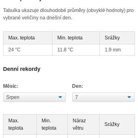
Tabulka ukazuje dlouhodobé průměry (obvyklé hodnoty) pro
vybrané veličiny na dnešní den.
Max. teplota
Min. teplota
Srážky
24 °C
11.8 °C
1.9 mm
Denní rekordy
Měsíc:
Den:
Max.
Min.
Náraz
Srážky
teplota
teplota
větru