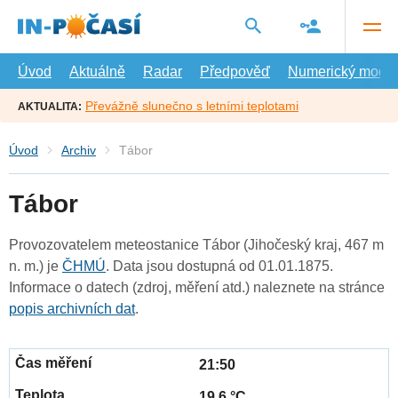
Přejít
na
hlavní
obsah
Úvod
Aktuálně
Radar
Předpověď
Numerický model
Převážně slunečno s letními teplotami
AKTUALITA:
Úvod
Archiv
Tábor
Tábor
Provozovatelem meteostanice Tábor (Jihočeský kraj, 467 m
n. m.) je
ČHMÚ
. Data jsou dostupná od 01.01.1875.
Informace o datech (zdroj, měření atd.) naleznete na stránce
popis archivních dat
.
21:50
19.6 °C