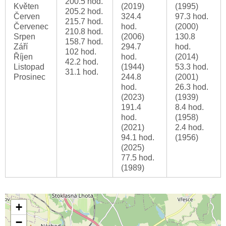
200.5 hod.
Květen
(2019)
(1995)
205.2 hod.
Červen
324.4
97.3 hod.
215.7 hod.
Červenec
hod.
(2000)
210.8 hod.
Srpen
(2006)
130.8
158.7 hod.
Září
294.7
hod.
102 hod.
Říjen
hod.
(2014)
42.2 hod.
Listopad
(1944)
53.3 hod.
31.1 hod.
Prosinec
244.8
(2001)
hod.
26.3 hod.
(2023)
(1939)
191.4
8.4 hod.
hod.
(1958)
(2021)
2.4 hod.
94.1 hod.
(1956)
(2025)
77.5 hod.
(1989)
+
−