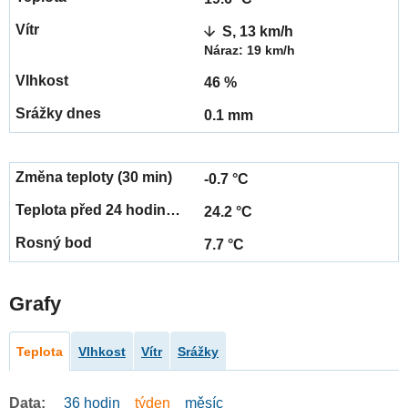
S, 13 km/h
Náraz: 19 km/h
46 %
0.1 mm
-0.7 °C
24.2 °C
7.7 °C
Grafy
Teplota
Vlhkost
Vítr
Srážky
Data:
36 hodin
týden
měsíc