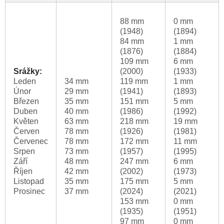
88 mm
0 mm
(1948)
(1894)
84 mm
1 mm
(1876)
(1884)
109 mm
6 mm
Srážky:
(2000)
(1933)
Leden
34 mm
119 mm
1 mm
Únor
29 mm
(1941)
(1893)
Březen
35 mm
151 mm
5 mm
Duben
40 mm
(1986)
(1992)
Květen
63 mm
218 mm
19 mm
Červen
78 mm
(1926)
(1981)
Červenec
78 mm
172 mm
11 mm
Srpen
73 mm
(1957)
(1995)
Září
48 mm
247 mm
6 mm
Říjen
42 mm
(2002)
(1973)
Listopad
35 mm
175 mm
5 mm
Prosinec
37 mm
(2024)
(2021)
153 mm
0 mm
(1935)
(1951)
97 mm
0 mm