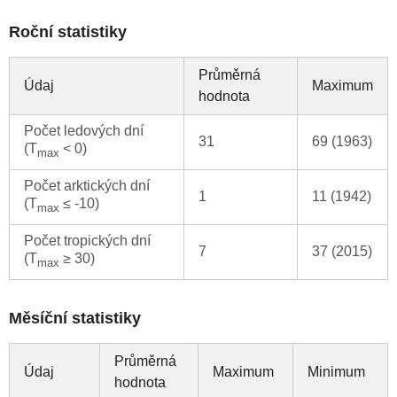
Roční statistiky
Průměrná
Údaj
Maximum
hodnota
Počet ledových dní
31
69 (1963)
(T
< 0)
max
Počet arktických dní
1
11 (1942)
(T
≤ -10)
max
Počet tropických dní
7
37 (2015)
(T
≥ 30)
max
Měsíční statistiky
Průměrná
Údaj
Maximum
Minimum
hodnota