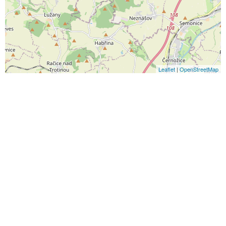
Leaflet
|
OpenStreetMap