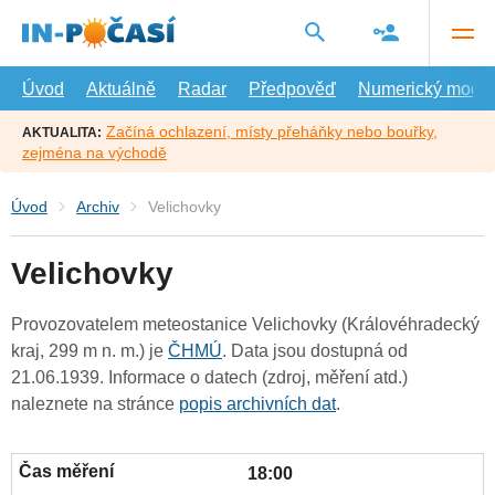
Přejít
na
hlavní
obsah
Úvod
Aktuálně
Radar
Předpověď
Numerický model
Začíná ochlazení, místy přeháňky nebo bouřky,
AKTUALITA:
zejména na východě
Úvod
Archiv
Velichovky
Velichovky
Provozovatelem meteostanice Velichovky (Královéhradecký
kraj, 299 m n. m.) je
ČHMÚ
. Data jsou dostupná od
21.06.1939. Informace o datech (zdroj, měření atd.)
naleznete na stránce
popis archivních dat
.
18:00