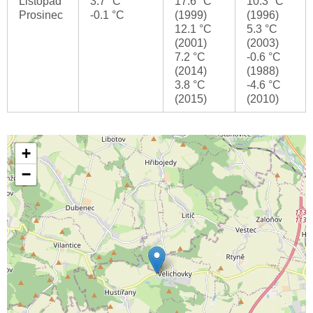
Listopad
3.7 °C
17.6 °C
10.3 °C
Prosinec
-0.1 °C
(1999)
(1996)
12.1 °C
5.3 °C
(2001)
(2003)
7.2 °C
-0.6 °C
(2014)
(1988)
3.8 °C
-4.6 °C
(2015)
(2010)
+
−