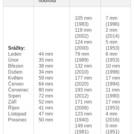
hodnota
105 mm
7 mm
(1983)
(1996)
119 mm
2 mm
(2002)
(2014)
124 mm
5 mm
Srážky:
(2000)
(1953)
Leden
44 mm
79 mm
6 mm
Únor
35 mm
(1989)
(1953)
Březen
38 mm
132 mm
10 mm
Duben
34 mm
(2010)
(1998)
Květen
59 mm
177 mm
17 mm
Červen
64 mm
(2020)
(1994)
Červenec
80 mm
193 mm
11 mm
Srpen
72 mm
(2012)
(1990)
Září
52 mm
171 mm
17 mm
Říjen
41 mm
(2006)
(1953)
Listopad
47 mm
123 mm
4 mm
Prosinec
50 mm
(1940)
(2016)
149 mm
0 mm
(1981)
(1951)