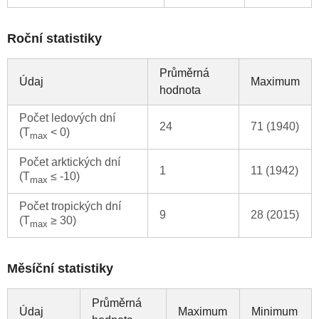
Roční statistiky
Průměrná
Údaj
Maximum
hodnota
Počet ledových dní
24
71 (1940)
(T
< 0)
max
Počet arktických dní
1
11 (1942)
(T
≤ -10)
max
Počet tropických dní
9
28 (2015)
(T
≥ 30)
max
Měsíční statistiky
Průměrná
Údaj
Maximum
Minimum