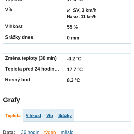
SV, 3 km/h
Náraz: 11 km/h
55 %
0 mm
-0.2 °C
17.7 °C
8.3 °C
Grafy
Teplota
Vlhkost
Vítr
Srážky
Data:
36 hodin
týden
měsíc