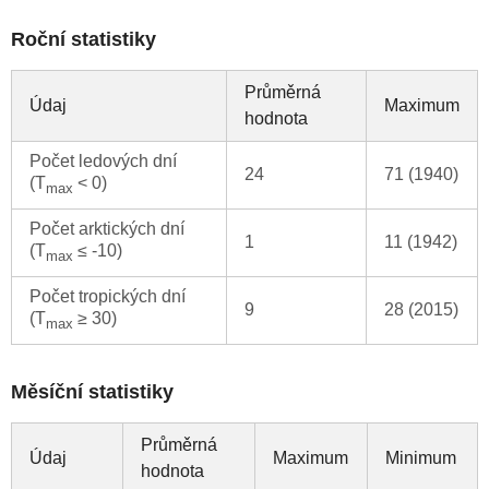
Roční statistiky
Průměrná
Údaj
Maximum
hodnota
Počet ledových dní
24
71 (1940)
(T
< 0)
max
Počet arktických dní
1
11 (1942)
(T
≤ -10)
max
Počet tropických dní
9
28 (2015)
(T
≥ 30)
max
Měsíční statistiky
Průměrná
Údaj
Maximum
Minimum
hodnota