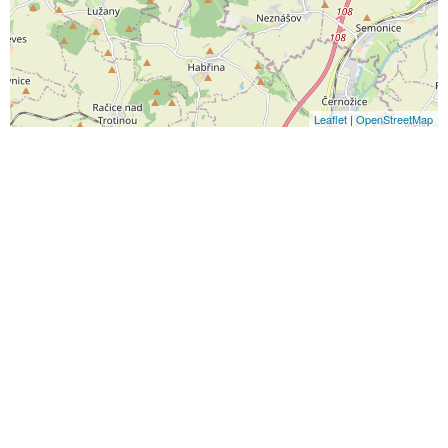
Leaflet
|
OpenStreetMap