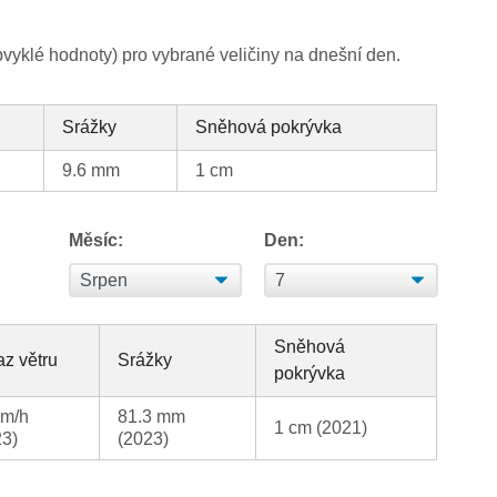
yklé hodnoty) pro vybrané veličiny na dnešní den.
Srážky
Sněhová pokrývka
9.6 mm
1 cm
Měsíc:
Den:
Sněhová
z větru
Srážky
pokrývka
km/h
81.3 mm
1 cm (2021)
23)
(2023)