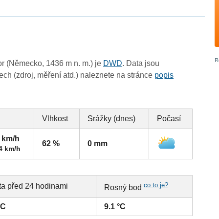
r (Německo, 1436 m n. m.) je
DWD
. Data jsou
ch (zdroj, měření atd.) naleznete na stránce
popis
Vlhkost
Srážky (dnes)
Počasí
4 km/h
62 %
0 mm
4 km/h
co to je?
ta před 24 hodinami
Rosný bod
°C
9.1 °C