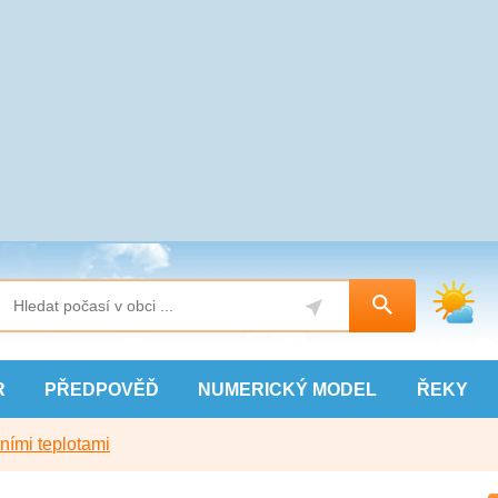
R
PŘEDPOVĚĎ
NUMERICKÝ
MODEL
ŘEKY
ními teplotami