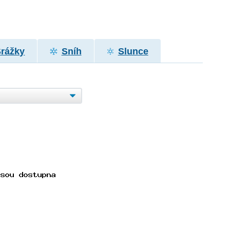
Srážky
Sníh
Slunce