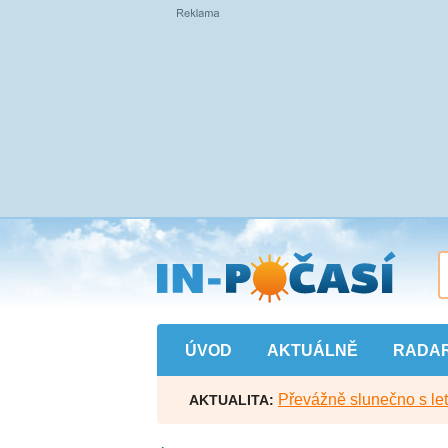
Přejít
na
hlavní
obsah
ÚVOD
AKTUÁLNĚ
RADA
Převážně slunečno s let
AKTUALITA: