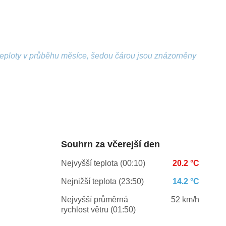
 teploty v průběhu měsíce, šedou čárou jsou znázorněny
Souhrn za včerejší den
Nejvyšší teplota (00:10)
20.2 °C
Nejnižší teplota (23:50)
14.2 °C
Nejvyšší průměrná
52 km/h
rychlost větru (01:50)