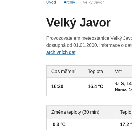
Úvod
Archiv
Velký Javor
Velký Javor
Provozovatelem meteostanice Velký Javo
dostupná od 01.01.2000. Informace o date
archivních dat
.
Čas měření
Teplota
Vítr
S, 1
16:30
16.4 °C
Náraz: 1
Změna teploty (30 min)
Teplo
-0.3 °C
17.2 