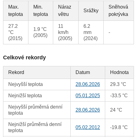
Max.
Min.
Náraz
Sněhová
Srážky
teplota
teplota
větru
pokrývka
27.2
11
6.2
1.9 °C
°C
km/h
mm
-
(2005)
(2015)
(2005)
(2024)
Celkové rekordy
Rekord
Datum
Hodnota
Nejvyšší teplota
28.06.2026
29.3 °C
Nejnižší teplota
05.01.2025
-33.5 °C
Nejvyšší průměrná denní
28.06.2026
24 °C
teplota
Nejnižší průměrná denní
05.02.2012
-19.8 °C
teplota