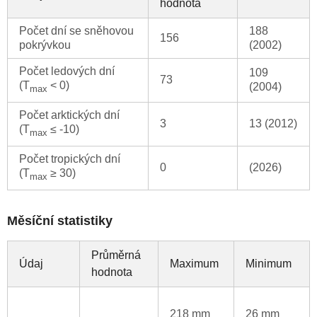
hodnota
Počet dní se sněhovou
188
156
pokrývkou
(2002)
Počet ledových dní
109
73
(T
< 0)
(2004)
max
Počet arktických dní
3
13 (2012)
(T
≤ -10)
max
Počet tropických dní
0
(2026)
(T
≥ 30)
max
Měsíční statistiky
Průměrná
Údaj
Maximum
Minimum
hodnota
218 mm
26 mm