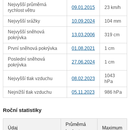
Nejvyšší průměrná
09.01.2015
23 km/h
rychlost větru
Nejvyšší srážky
10.09.2024
104 mm
Nejvyšší sněhová
13.03.2006
319 cm
pokrývka
První sněhová pokrývka
01.08.2021
1 cm
Poslední sněhová
27.06.2024
1 cm
pokrývka
1043
Nejvyšší tlak vzduchu
08.02.2023
hPa
Nejnižší tlak vzduchu
05.11.2023
986 hPa
Roční statistiky
Průměrná
Údaj
Maximum