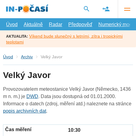
Přejít
na
hlavní
obsah
Úvod
Aktuálně
Radar
Předpověď
Numerický model
Víkend bude slunečný s letními, zítra i tropickými
AKTUALITA:
teplotami
Úvod
Archiv
Velký Javor
Velký Javor
Provozovatelem meteostanice Velký Javor (Německo, 1436
m n. m.) je
DWD
. Data jsou dostupná od 01.01.2000.
Informace o datech (zdroj, měření atd.) naleznete na stránce
popis archivních dat
.
10:30