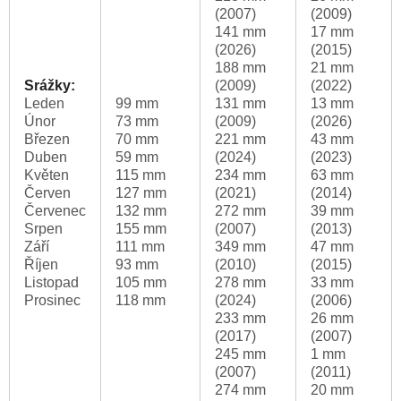
(2007)
(2009)
141 mm
17 mm
(2026)
(2015)
188 mm
21 mm
Srážky:
(2009)
(2022)
Leden
99 mm
131 mm
13 mm
Únor
73 mm
(2009)
(2026)
Březen
70 mm
221 mm
43 mm
Duben
59 mm
(2024)
(2023)
Květen
115 mm
234 mm
63 mm
Červen
127 mm
(2021)
(2014)
Červenec
132 mm
272 mm
39 mm
Srpen
155 mm
(2007)
(2013)
Září
111 mm
349 mm
47 mm
Říjen
93 mm
(2010)
(2015)
Listopad
105 mm
278 mm
33 mm
Prosinec
118 mm
(2024)
(2006)
233 mm
26 mm
(2017)
(2007)
245 mm
1 mm
(2007)
(2011)
274 mm
20 mm