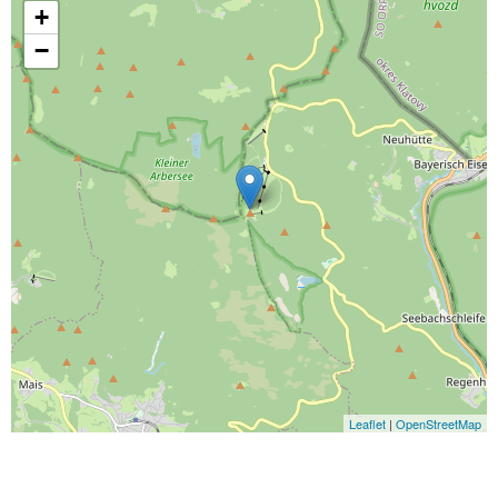
+
−
Leaflet
|
OpenStreetMap