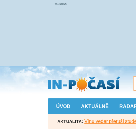
Přejít
na
hlavní
obsah
ÚVOD
AKTUÁLNĚ
RADA
Vlnu veder přeruší stude
AKTUALITA: