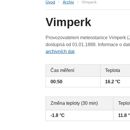
Úvod
Archiv
Vimperk
Vimperk
Provozovatelem meteostanice Vimperk (Ji
dostupná od 01.01.1888. Informace o date
archivních dat
.
Čas měření
Teplota
00:50
16.2 °C
Změna teploty (30 min)
Teplo
-1.8 °C
11.8 