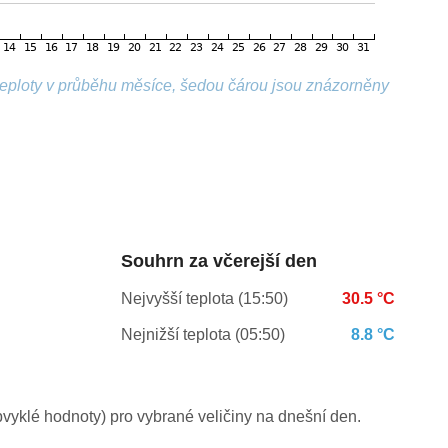
 teploty v průběhu měsíce, šedou čárou jsou znázorněny
Souhrn za včerejší den
Nejvyšší teplota (15:50)
30.5 °C
Nejnižší teplota (05:50)
8.8 °C
yklé hodnoty) pro vybrané veličiny na dnešní den.