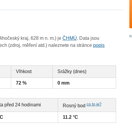
hočeský kraj, 628 m n. m.) je
ČHMÚ
. Data jsou
ch (zdroj, měření atd.) naleznete na stránce
popis
Vlhkost
Srážky (dnes)
72 %
0 mm
co to je?
ta před 24 hodinami
Rosný bod
°C
11.2 °C