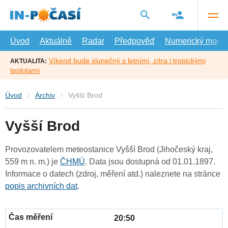
Přejít
na
hlavní
obsah
Úvod
Aktuálně
Radar
Předpověď
Numerický model
Víkend bude slunečný s letními, zítra i tropickými
AKTUALITA:
teplotami
Úvod
Archiv
Vyšší Brod
Vyšší Brod
Provozovatelem meteostanice Vyšší Brod (Jihočeský kraj,
559 m n. m.) je
ČHMÚ
. Data jsou dostupná od 01.01.1897.
Informace o datech (zdroj, měření atd.) naleznete na stránce
popis archivních dat
.
20:50