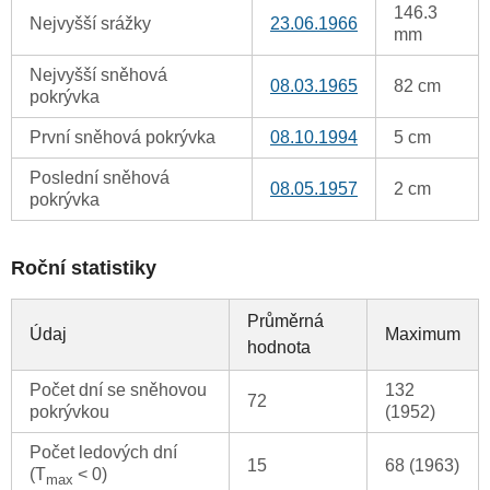
146.3
Nejvyšší srážky
23.06.1966
mm
Nejvyšší sněhová
08.03.1965
82 cm
pokrývka
První sněhová pokrývka
08.10.1994
5 cm
Poslední sněhová
08.05.1957
2 cm
pokrývka
Roční statistiky
Průměrná
Údaj
Maximum
hodnota
Počet dní se sněhovou
132
72
pokrývkou
(1952)
Počet ledových dní
15
68 (1963)
(T
< 0)
max