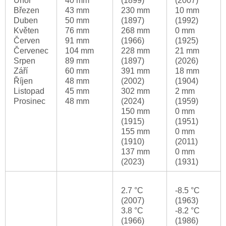
Únor
40 mm
(1899)
(2007)
Březen
43 mm
230 mm
10 mm
Duben
50 mm
(1897)
(1992)
Květen
76 mm
268 mm
0 mm
Červen
91 mm
(1966)
(1925)
Červenec
104 mm
228 mm
21 mm
Srpen
89 mm
(1897)
(2026)
Září
60 mm
391 mm
18 mm
Říjen
48 mm
(2002)
(1904)
Listopad
45 mm
302 mm
2 mm
Prosinec
48 mm
(2024)
(1959)
150 mm
0 mm
(1915)
(1951)
155 mm
0 mm
(1910)
(2011)
137 mm
0 mm
(2023)
(1931)
2.7 °C
-8.5 °C
(2007)
(1963)
3.8 °C
-8.2 °C
(1966)
(1986)