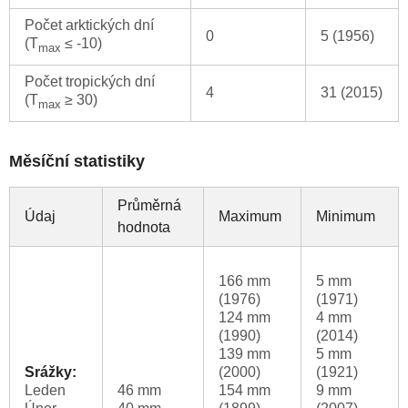
Počet arktických dní
0
5 (1956)
(T
≤ -10)
max
Počet tropických dní
4
31 (2015)
(T
≥ 30)
max
Měsíční statistiky
Průměrná
Údaj
Maximum
Minimum
hodnota
166 mm
5 mm
(1976)
(1971)
124 mm
4 mm
(1990)
(2014)
139 mm
5 mm
Srážky:
(2000)
(1921)
Leden
46 mm
154 mm
9 mm