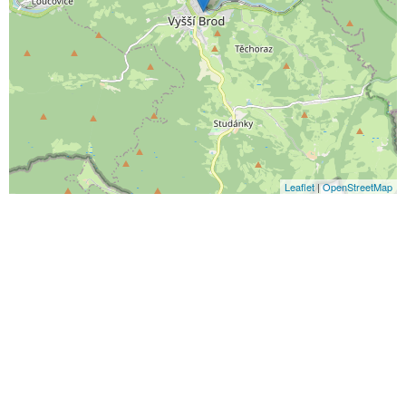
Leaflet
|
OpenStreetMap