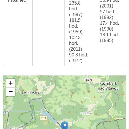
Prosinec
55.9 hod.
235.8
(2001)
hod.
57 hod.
(1997)
(1992)
181.5
17.4 hod.
hod.
(1990)
(1959)
18.1 hod.
102.3
(1995)
hod.
(2011)
90.8 hod.
(1972)
+
−