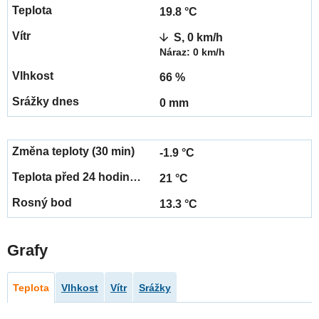
19.8 °C
S, 0 km/h
Náraz: 0 km/h
66 %
0 mm
-1.9 °C
21 °C
13.3 °C
Grafy
Teplota
Vlhkost
Vítr
Srážky