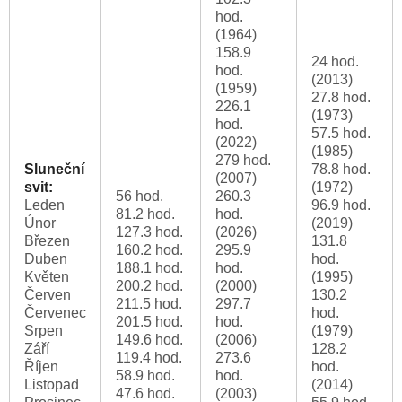
hod.
(1964)
158.9
24 hod.
hod.
(2013)
(1959)
27.8 hod.
226.1
(1973)
hod.
57.5 hod.
(2022)
(1985)
279 hod.
Sluneční
78.8 hod.
(2007)
svit:
(1972)
56 hod.
260.3
Leden
96.9 hod.
81.2 hod.
hod.
Únor
(2019)
127.3 hod.
(2026)
Březen
131.8
160.2 hod.
295.9
Duben
hod.
188.1 hod.
hod.
Květen
(1995)
200.2 hod.
(2000)
Červen
130.2
211.5 hod.
297.7
Červenec
hod.
201.5 hod.
hod.
Srpen
(1979)
149.6 hod.
(2006)
Září
128.2
119.4 hod.
273.6
Říjen
hod.
58.9 hod.
hod.
Listopad
(2014)
47.6 hod.
(2003)