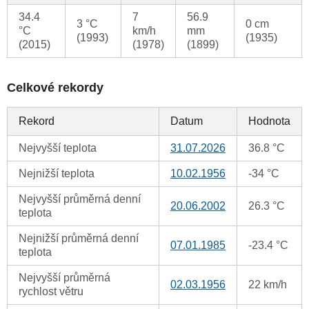
34.4
7
56.9
3 °C
0 cm
°C
km/h
mm
(1993)
(1935)
(2015)
(1978)
(1899)
Celkové rekordy
Rekord
Datum
Hodnota
Nejvyšší teplota
31.07.2026
36.8 °C
Nejnižší teplota
10.02.1956
-34 °C
Nejvyšší průměrná denní
20.06.2002
26.3 °C
teplota
Nejnižší průměrná denní
07.01.1985
-23.4 °C
teplota
Nejvyšší průměrná
02.03.1956
22 km/h
rychlost větru