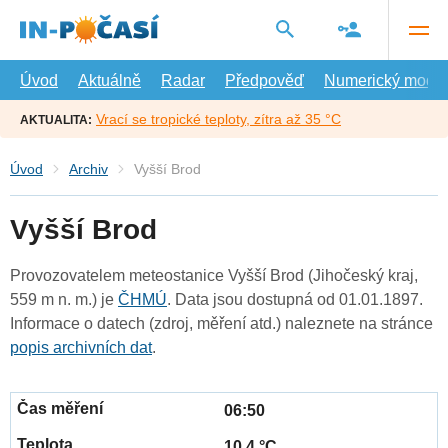
Přejít
na
hlavní
obsah
Úvod
Aktuálně
Radar
Předpověď
Numerický model
Vrací se tropické teploty, zítra až 35 °C
AKTUALITA:
Úvod
Archiv
Vyšší Brod
Vyšší Brod
Provozovatelem meteostanice Vyšší Brod (Jihočeský kraj,
559 m n. m.) je
ČHMÚ
. Data jsou dostupná od 01.01.1897.
Informace o datech (zdroj, měření atd.) naleznete na stránce
popis archivních dat
.
06:50
10.4 °C