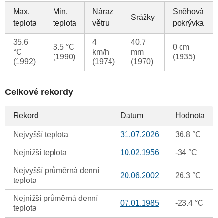
Max.
Min.
Náraz
Sněhová
Srážky
teplota
teplota
větru
pokrývka
35.6
4
40.7
3.5 °C
0 cm
°C
km/h
mm
(1990)
(1935)
(1992)
(1974)
(1970)
Celkové rekordy
Rekord
Datum
Hodnota
Nejvyšší teplota
31.07.2026
36.8 °C
Nejnižší teplota
10.02.1956
-34 °C
Nejvyšší průměrná denní
20.06.2002
26.3 °C
teplota
Nejnižší průměrná denní
07.01.1985
-23.4 °C
teplota