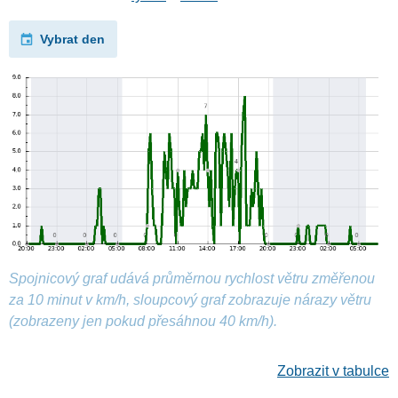
Vybrat den
Spojnicový graf udává průměrnou rychlost větru změřenou
za 10 minut v km/h, sloupcový graf zobrazuje nárazy větru
(zobrazeny jen pokud přesáhnou 40 km/h).
Zobrazit v tabulce