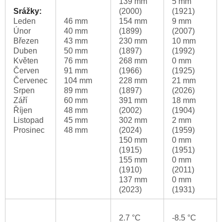
139 mm
5 mm
Srážky:
(2000)
(1921)
Leden
46 mm
154 mm
9 mm
Únor
40 mm
(1899)
(2007)
Březen
43 mm
230 mm
10 mm
Duben
50 mm
(1897)
(1992)
Květen
76 mm
268 mm
0 mm
Červen
91 mm
(1966)
(1925)
Červenec
104 mm
228 mm
21 mm
Srpen
89 mm
(1897)
(2026)
Září
60 mm
391 mm
18 mm
Říjen
48 mm
(2002)
(1904)
Listopad
45 mm
302 mm
2 mm
Prosinec
48 mm
(2024)
(1959)
150 mm
0 mm
(1915)
(1951)
155 mm
0 mm
(1910)
(2011)
137 mm
0 mm
(2023)
(1931)
2.7 °C
-8.5 °C