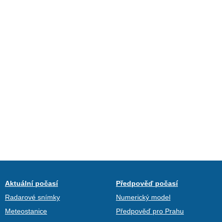
Aktuální počasí
Předpověď počasí
Radarové snímky
Numerický model
Meteostanice
Předpověď pro Prahu