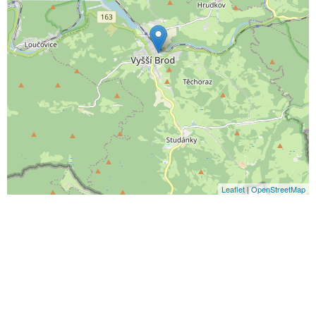
Leaflet
|
OpenStreetMap