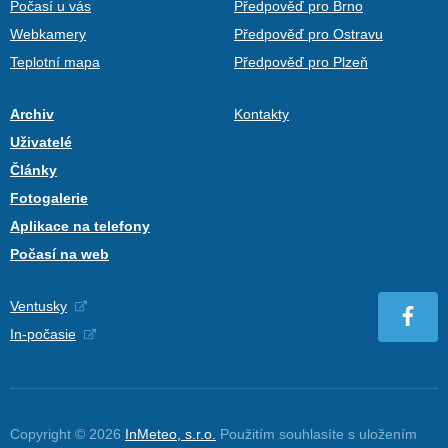
Počasí u vás
Předpověď pro Brno
Webkamery
Předpověď pro Ostravu
Teplotní mapa
Předpověď pro Plzeň
Archiv
Kontakty
Uživatelé
Články
Fotogalerie
Aplikace na telefony
Počasí na web
Ventusky
In-počasie
Copyright © 2026
InMeteo, s.r.o.
Použitím souhlasíte s uložením