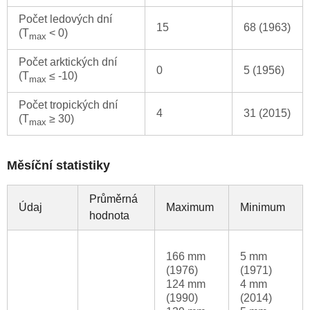
Počet ledových dní
15
68 (1963)
(T
< 0)
max
Počet arktických dní
0
5 (1956)
(T
≤ -10)
max
Počet tropických dní
4
31 (2015)
(T
≥ 30)
max
Měsíční statistiky
Průměrná
Údaj
Maximum
Minimum
hodnota
166 mm
5 mm
(1976)
(1971)
124 mm
4 mm
(1990)
(2014)