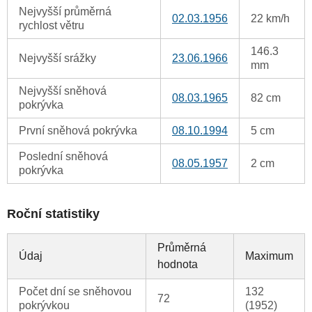
Nejvyšší průměrná
02.03.1956
22 km/h
rychlost větru
146.3
Nejvyšší srážky
23.06.1966
mm
Nejvyšší sněhová
08.03.1965
82 cm
pokrývka
První sněhová pokrývka
08.10.1994
5 cm
Poslední sněhová
08.05.1957
2 cm
pokrývka
Roční statistiky
Průměrná
Údaj
Maximum
hodnota
Počet dní se sněhovou
132
72
pokrývkou
(1952)