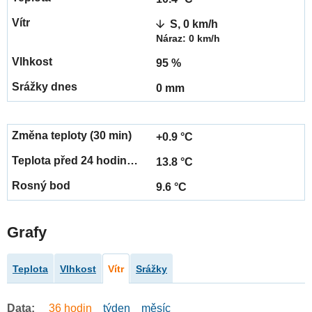
S, 0 km/h
Náraz: 0 km/h
95 %
0 mm
+0.9 °C
13.8 °C
9.6 °C
Grafy
Teplota
Vlhkost
Vítr
Srážky
Data:
36 hodin
týden
měsíc