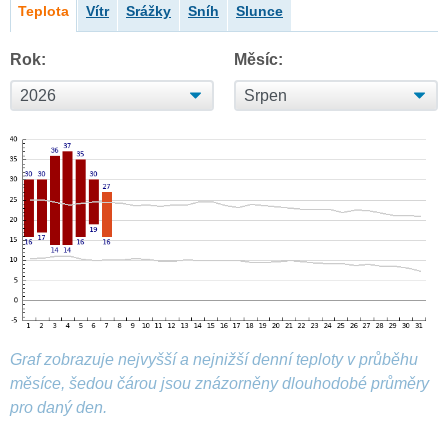
Teplota
Vítr
Srážky
Sníh
Slunce
Rok:
Měsíc:
Graf zobrazuje nejvyšší a nejnižší denní teploty v průběhu
měsíce, šedou čárou jsou znázorněny dlouhodobé průměry
pro daný den.