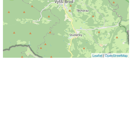
Leaflet
|
OpenStreetMap