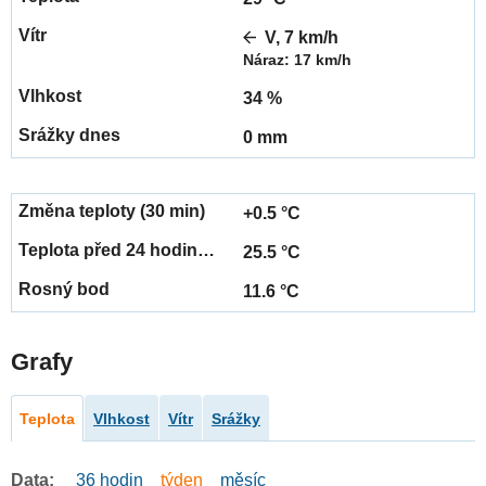
V, 7 km/h
Náraz: 17 km/h
34 %
0 mm
+0.5 °C
25.5 °C
11.6 °C
Grafy
Teplota
Vlhkost
Vítr
Srážky
Data:
36 hodin
týden
měsíc