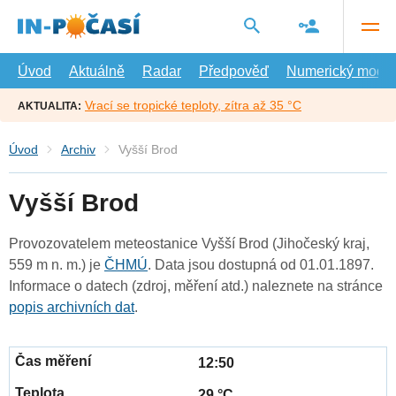
Přejít
na
hlavní
obsah
Úvod
Aktuálně
Radar
Předpověď
Numerický model
Vrací se tropické teploty, zítra až 35 °C
AKTUALITA:
Úvod
Archiv
Vyšší Brod
Vyšší Brod
Provozovatelem meteostanice Vyšší Brod (Jihočeský kraj,
559 m n. m.) je
ČHMÚ
. Data jsou dostupná od 01.01.1897.
Informace o datech (zdroj, měření atd.) naleznete na stránce
popis archivních dat
.
12:50
29 °C