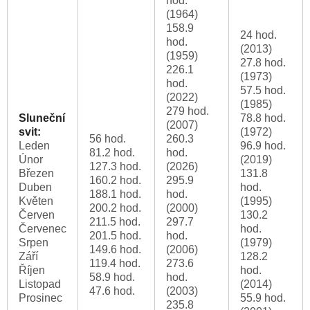
hod.
(1964)
158.9
24 hod.
hod.
(2013)
(1959)
27.8 hod.
226.1
(1973)
hod.
57.5 hod.
(2022)
(1985)
279 hod.
Sluneční
78.8 hod.
(2007)
svit:
(1972)
56 hod.
260.3
Leden
96.9 hod.
81.2 hod.
hod.
Únor
(2019)
127.3 hod.
(2026)
Březen
131.8
160.2 hod.
295.9
Duben
hod.
188.1 hod.
hod.
Květen
(1995)
200.2 hod.
(2000)
Červen
130.2
211.5 hod.
297.7
Červenec
hod.
201.5 hod.
hod.
Srpen
(1979)
149.6 hod.
(2006)
Září
128.2
119.4 hod.
273.6
Říjen
hod.
58.9 hod.
hod.
Listopad
(2014)
47.6 hod.
(2003)
Prosinec
55.9 hod.
235.8