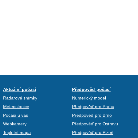
Aktuální počasí
Předpověď počasí
Radarové snímky
Numerický model
Meteostanice
Předpověď pro Prahu
Počasí u vás
Předpověď pro Brno
Webkamery
Předpověď pro Ostravu
Teplotní mapa
Předpověď pro Plzeň