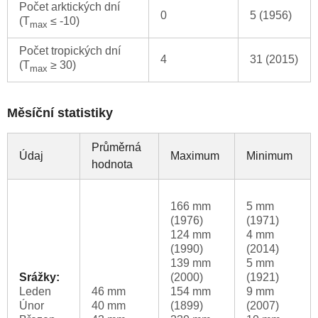
Počet arktických dní
0
5 (1956)
(T
≤ -10)
max
Počet tropických dní
4
31 (2015)
(T
≥ 30)
max
Měsíční statistiky
Průměrná
Údaj
Maximum
Minimum
hodnota
166 mm
5 mm
(1976)
(1971)
124 mm
4 mm
(1990)
(2014)
139 mm
5 mm
Srážky:
(2000)
(1921)
Leden
46 mm
154 mm
9 mm
Únor
40 mm
(1899)
(2007)