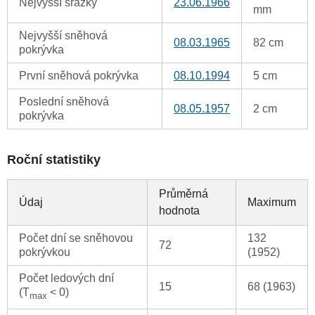
Nejvyšší srážky
23.06.1966
mm
Nejvyšší sněhová
08.03.1965
82 cm
pokrývka
První sněhová pokrývka
08.10.1994
5 cm
Poslední sněhová
08.05.1957
2 cm
pokrývka
Roční statistiky
Průměrná
Údaj
Maximum
hodnota
Počet dní se sněhovou
132
72
pokrývkou
(1952)
Počet ledových dní
15
68 (1963)
(T
< 0)
max