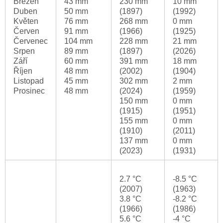
Březen
43 mm
230 mm
10 mm
Duben
50 mm
(1897)
(1992)
Květen
76 mm
268 mm
0 mm
Červen
91 mm
(1966)
(1925)
Červenec
104 mm
228 mm
21 mm
Srpen
89 mm
(1897)
(2026)
Září
60 mm
391 mm
18 mm
Říjen
48 mm
(2002)
(1904)
Listopad
45 mm
302 mm
2 mm
Prosinec
48 mm
(2024)
(1959)
150 mm
0 mm
(1915)
(1951)
155 mm
0 mm
(1910)
(2011)
137 mm
0 mm
(2023)
(1931)
2.7 °C
-8.5 °C
(2007)
(1963)
3.8 °C
-8.2 °C
(1966)
(1986)
5.6 °C
-4 °C