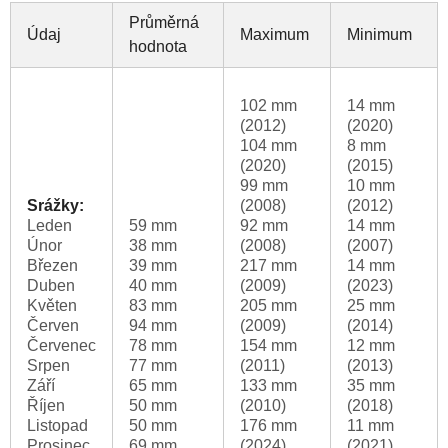
Průměrná
Údaj
Maximum
Minimum
hodnota
102 mm
14 mm
(2012)
(2020)
104 mm
8 mm
(2020)
(2015)
99 mm
10 mm
Srážky:
(2008)
(2012)
Leden
59 mm
92 mm
14 mm
Únor
38 mm
(2008)
(2007)
Březen
39 mm
217 mm
14 mm
Duben
40 mm
(2009)
(2023)
Květen
83 mm
205 mm
25 mm
Červen
94 mm
(2009)
(2014)
Červenec
78 mm
154 mm
12 mm
Srpen
77 mm
(2011)
(2013)
Září
65 mm
133 mm
35 mm
Říjen
50 mm
(2010)
(2018)
Listopad
50 mm
176 mm
11 mm
Prosinec
69 mm
(2024)
(2021)