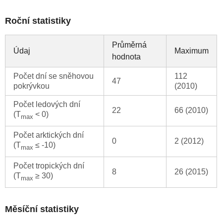
Roční statistiky
Průměrná
Údaj
Maximum
hodnota
Počet dní se sněhovou
112
47
pokrývkou
(2010)
Počet ledových dní
22
66 (2010)
(T
< 0)
max
Počet arktických dní
0
2 (2012)
(T
≤ -10)
max
Počet tropických dní
8
26 (2015)
(T
≥ 30)
max
Měsíční statistiky