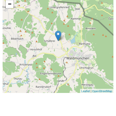
−
Leaflet
|
OpenStreetMap