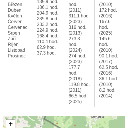
139.9 hod.
Březen
hod.
(2010)
186.1 hod.
Duben
(2011)
172 hod.
204.9 hod.
Květen
311.1 hod.
(2016)
235.8 hod.
Červen
(2023)
167.6
233.2 hod.
Červenec
316 hod.
hod.
224.9 hod.
Srpen
(2013)
(2025)
168.4 hod.
Září
273.3
145.6
110.4 hod.
Říjen
hod.
hod.
62.9 hod.
Listopad
(2024)
(2010)
37.3 hod.
Prosinec
274 hod.
90.1 hod.
(2023)
(2017)
177.7
62.5 hod.
hod.
(2016)
(2018)
36.1 hod.
119.8 hod.
(2010)
(2011)
8.2 hod.
66.5 hod.
(2014)
(2025)
+