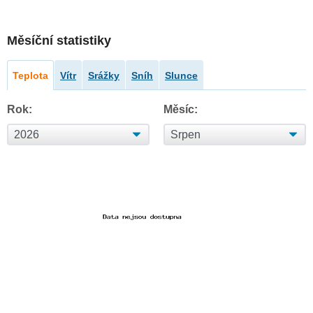
Měsíční statistiky
Teplota
Vítr
Srážky
Sníh
Slunce
Rok:
Měsíc: