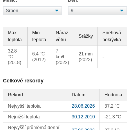
Měsíc:
Den:
Max.
Min.
Náraz
Sněhová
Srážky
teplota
teplota
větru
pokrývka
32.8
7
6.4 °C
21 mm
°C
km/h
-
(2012)
(2023)
(2018)
(2022)
Celkové rekordy
Rekord
Datum
Hodnota
Nejvyšší teplota
28.06.2026
37.2 °C
Nejnižší teplota
30.12.2010
-21.3 °C
Nejvyšší průměrná denní