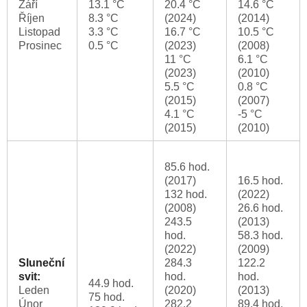
Září
13.1 °C
20.4 °C
14.6 °C
Říjen
8.3 °C
(2024)
(2014)
Listopad
3.3 °C
16.7 °C
10.5 °C
Prosinec
0.5 °C
(2023)
(2008)
11 °C
6.1 °C
(2023)
(2010)
5.5 °C
0.8 °C
(2015)
(2007)
4.1 °C
-5 °C
(2015)
(2010)
85.6 hod.
(2017)
16.5 hod.
132 hod.
(2022)
(2008)
26.6 hod.
243.5
(2013)
hod.
58.3 hod.
(2022)
(2009)
Sluneční
284.3
122.2
svit:
hod.
hod.
44.9 hod.
Leden
(2020)
(2013)
75 hod.
Únor
282.2
89.4 hod.