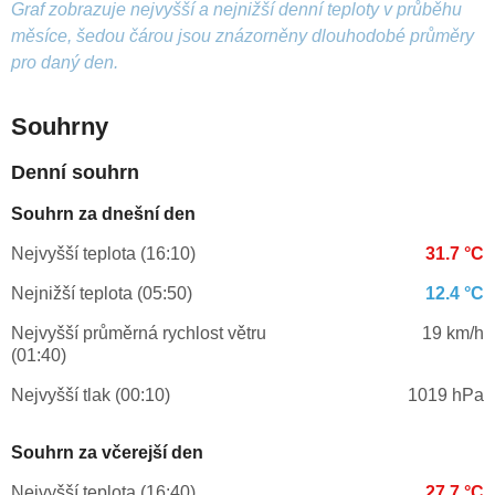
Graf zobrazuje nejvyšší a nejnižší denní teploty v průběhu
měsíce, šedou čárou jsou znázorněny dlouhodobé průměry
pro daný den.
Souhrny
Denní souhrn
Souhrn za dnešní den
Nejvyšší teplota (16:10)
31.7 °C
Nejnižší teplota (05:50)
12.4 °C
Nejvyšší průměrná rychlost větru
19 km/h
(01:40)
Nejvyšší tlak (00:10)
1019 hPa
Souhrn za včerejší den
Nejvyšší teplota (16:40)
27.7 °C