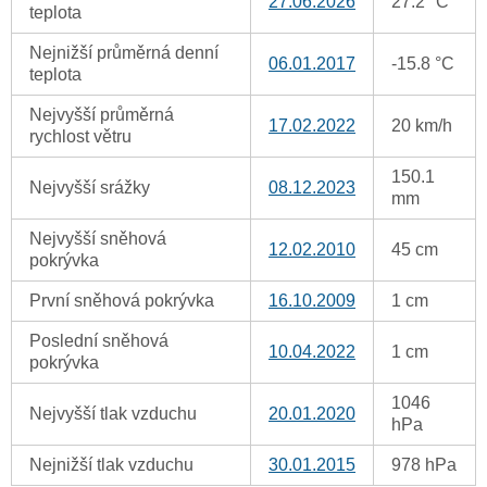
27.06.2026
27.2 °C
teplota
Nejnižší průměrná denní
06.01.2017
-15.8 °C
teplota
Nejvyšší průměrná
17.02.2022
20 km/h
rychlost větru
150.1
Nejvyšší srážky
08.12.2023
mm
Nejvyšší sněhová
12.02.2010
45 cm
pokrývka
První sněhová pokrývka
16.10.2009
1 cm
Poslední sněhová
10.04.2022
1 cm
pokrývka
1046
Nejvyšší tlak vzduchu
20.01.2020
hPa
Nejnižší tlak vzduchu
30.01.2015
978 hPa