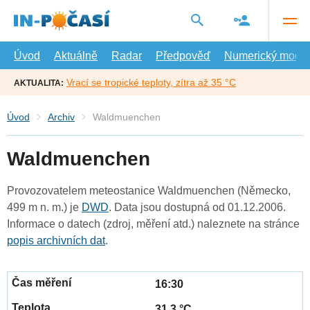
Přejít
na
hlavní
obsah
Úvod
Aktuálně
Radar
Předpověď
Numerický model
Vrací se tropické teploty, zítra až 35 °C
AKTUALITA:
Úvod
Archiv
Waldmuenchen
Waldmuenchen
Provozovatelem meteostanice Waldmuenchen (Německo,
499 m n. m.) je
DWD
. Data jsou dostupná od 01.12.2006.
Informace o datech (zdroj, měření atd.) naleznete na stránce
popis archivních dat
.
16:30
31.3 °C