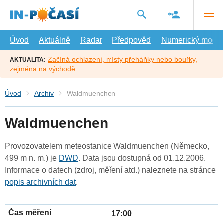
Přejít
na
hlavní
obsah
Úvod
Aktuálně
Radar
Předpověď
Numerický model
Začíná ochlazení, místy přeháňky nebo bouřky,
AKTUALITA:
zejména na východě
Úvod
Archiv
Waldmuenchen
Waldmuenchen
Provozovatelem meteostanice Waldmuenchen (Německo,
499 m n. m.) je
DWD
. Data jsou dostupná od 01.12.2006.
Informace o datech (zdroj, měření atd.) naleznete na stránce
popis archivních dat
.
17:00