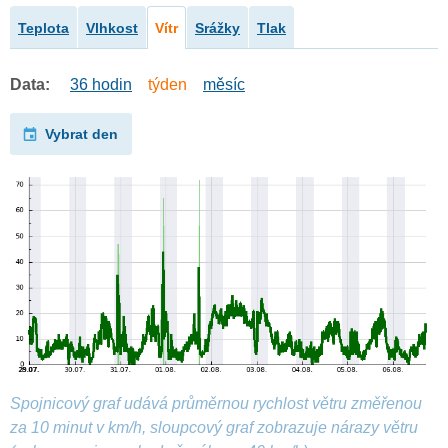
Teplota
Vlhkost
Vítr
Srážky
Tlak
Data:
36 hodin
týden
měsíc
Vybrat den
Spojnicový graf udává průměrnou rychlost větru změřenou
za 10 minut v km/h, sloupcový graf zobrazuje nárazy větru