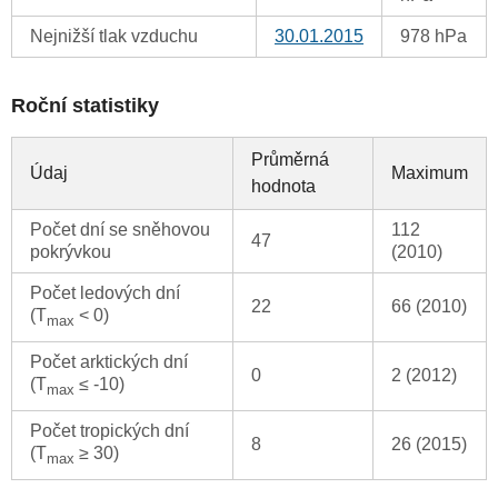
Nejnižší tlak vzduchu
30.01.2015
978 hPa
Roční statistiky
Průměrná
Údaj
Maximum
hodnota
Počet dní se sněhovou
112
47
pokrývkou
(2010)
Počet ledových dní
22
66 (2010)
(T
< 0)
max
Počet arktických dní
0
2 (2012)
(T
≤ -10)
max
Počet tropických dní
8
26 (2015)
(T
≥ 30)
max