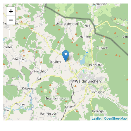
+
−
Leaflet
|
OpenStreetMap