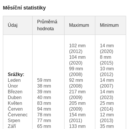
Měsíční statistiky
Průměrná
Údaj
Maximum
Minimum
hodnota
102 mm
14 mm
(2012)
(2020)
104 mm
8 mm
(2020)
(2015)
99 mm
10 mm
Srážky:
(2008)
(2012)
Leden
59 mm
92 mm
14 mm
Únor
38 mm
(2008)
(2007)
Březen
39 mm
217 mm
14 mm
Duben
40 mm
(2009)
(2023)
Květen
83 mm
205 mm
25 mm
Červen
94 mm
(2009)
(2014)
Červenec
78 mm
154 mm
12 mm
Srpen
77 mm
(2011)
(2013)
Září
65 mm
133 mm
35 mm