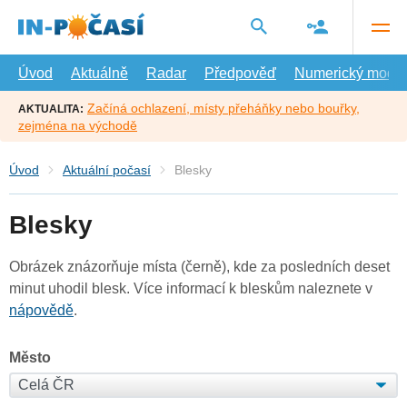
Přejít
na
hlavní
obsah
Úvod
Aktuálně
Radar
Předpověď
Numerický model
Začíná ochlazení, místy přeháňky nebo bouřky,
AKTUALITA:
zejména na východě
Úvod
Aktuální počasí
Blesky
Blesky
Obrázek znázorňuje místa (černě), kde za posledních deset
minut uhodil blesk. Více informací k bleskům naleznete v
nápovědě
.
Město