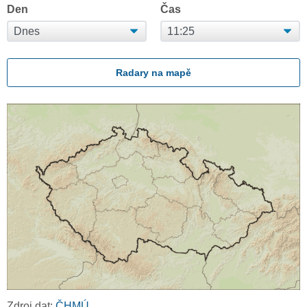
Den
Čas
Radary na mapě
Zdroj dat:
ČHMÚ