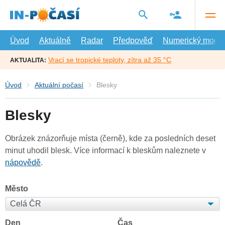
Přejít
na
hlavní
obsah
Úvod
Aktuálně
Radar
Předpověď
Numerický model
Vrací se tropické teploty, zítra až 35 °C
AKTUALITA:
Úvod
Aktuální počasí
Blesky
Blesky
Obrázek znázorňuje místa (černě), kde za posledních deset
minut uhodil blesk. Více informací k bleskům naleznete v
nápovědě
.
Město
Den
Čas