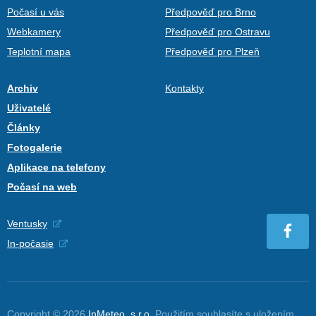
Počasí u vás
Předpověď pro Brno
Webkamery
Předpověď pro Ostravu
Teplotní mapa
Předpověď pro Plzeň
Archiv
Kontakty
Uživatelé
Články
Fotogalerie
Aplikace na telefony
Počasí na web
Ventusky
In-počasie
Copyright © 2026
InMeteo, s.r.o.
Použitím souhlasíte s uložením