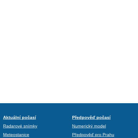
Aktuální počasí
Předpověď počasí
Radarové snímky
Numerický model
Meteostanice
Předpověď pro Prahu