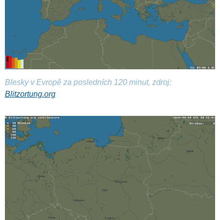
Blesky v Evropě za posledních 120 minut, zdroj:
Blitzortung.org