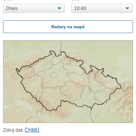
Radary na mapě
Zdroj dat:
ČHMÚ