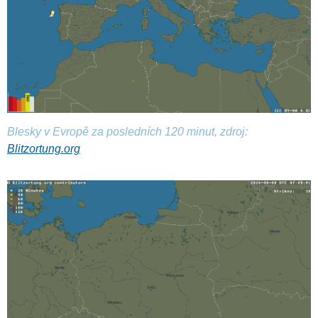
Blesky v Evropě za posledních 120 minut, zdroj:
Blitzortung.org