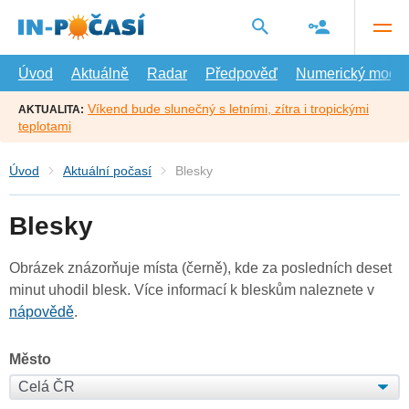
Přejít
na
hlavní
obsah
Úvod
Aktuálně
Radar
Předpověď
Numerický model
Víkend bude slunečný s letními, zítra i tropickými
AKTUALITA:
teplotami
Úvod
Aktuální počasí
Blesky
Blesky
Obrázek znázorňuje místa (černě), kde za posledních deset
minut uhodil blesk. Více informací k bleskům naleznete v
nápovědě
.
Město