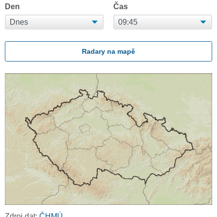
Den
Čas
Radary na mapě
Zdroj dat:
ČHMÚ