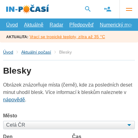
Přejít
na
hlavní
obsah
Úvod
Aktuálně
Radar
Předpověď
Numerický model
Vrací se tropické teploty, zítra až 35 °C
AKTUALITA:
Úvod
Aktuální počasí
Blesky
Blesky
Obrázek znázorňuje místa (černě), kde za posledních deset
minut uhodil blesk. Více informací k bleskům naleznete v
nápovědě
.
Město
Den
Čas