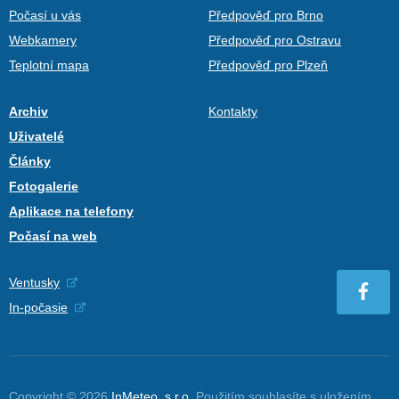
Počasí u vás
Předpověď pro Brno
Webkamery
Předpověď pro Ostravu
Teplotní mapa
Předpověď pro Plzeň
Archiv
Kontakty
Uživatelé
Články
Fotogalerie
Aplikace na telefony
Počasí na web
Ventusky
In-počasie
Copyright © 2026
InMeteo, s.r.o.
Použitím souhlasíte s uložením