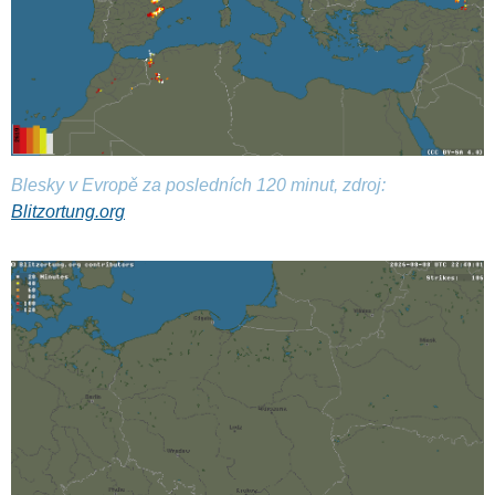
Blesky v Evropě za posledních 120 minut, zdroj:
Blitzortung.org