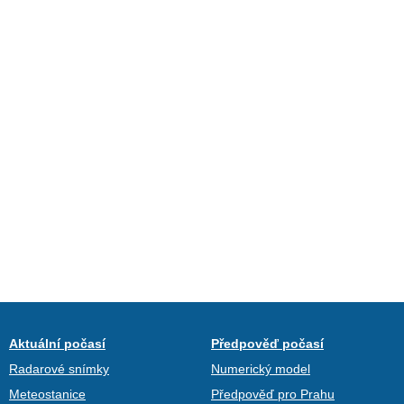
Aktuální počasí
Předpověď počasí
Radarové snímky
Numerický model
Meteostanice
Předpověď pro Prahu