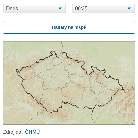
Radary na mapě
Zdroj dat:
ČHMÚ