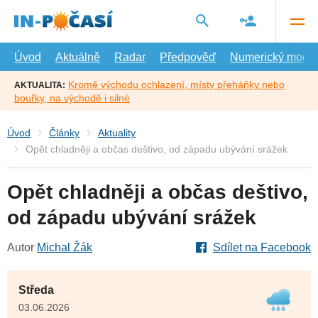
Přejít
na
hlavní
obsah
Úvod
Aktuálně
Radar
Předpověď
Numerický model
Kromě východu ochlazení, místy přeháňky nebo
AKTUALITA:
bouřky, na východě i silné
Úvod
Články
Aktuality
Opět chladněji a občas deštivo, od západu ubývání srážek
Opět chladněji a občas deštivo,
od západu ubývání srážek
Autor
Michal Žák
Sdílet na Facebook
Středa
03.06.2026