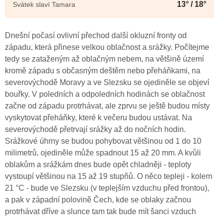
13° / 18°
Svátek slaví Tamara
Dnešní počasí ovlivní přechod další okluzní fronty od
západu, která přinese velkou oblačnost a srážky. Počítejme
tedy se zataženým až oblačným nebem, na většině území
kromě západu s občasným deštěm nebo přeháňkami, na
severovýchodě Moravy a ve Slezsku se ojediněle se objeví
bouřky. V poledních a odpoledních hodinách se oblačnost
začne od západu protrhávat, ale zprvu se ještě budou místy
vyskytovat přeháňky, které k večeru budou ustávat. Na
severovýchodě přetrvají srážky až do nočních hodin.
Srážkové úhrny se budou pohybovat většinou od 1 do 10
milimetrů, ojediněle může spadnout 15 až 20 mm. A kvůli
oblakům a srážkám dnes bude opět chladněji - teploty
vystoupí většinou na 15 až 19 stupňů. O něco tepleji - kolem
21 °C - bude ve Slezsku (v teplejším vzduchu před frontou),
a pak v západní polovině Čech, kde se oblaky začnou
protrhávat dříve a slunce tam tak bude mít šanci vzduch