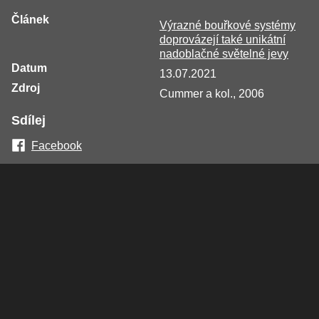
Článek
Výrazné bouřkové systémy
doprovázejí také unikátní
nadoblačné světelné jevy
Datum
13.07.2021
Zdroj
Cummer a kol., 2006
Sdílej
Facebook