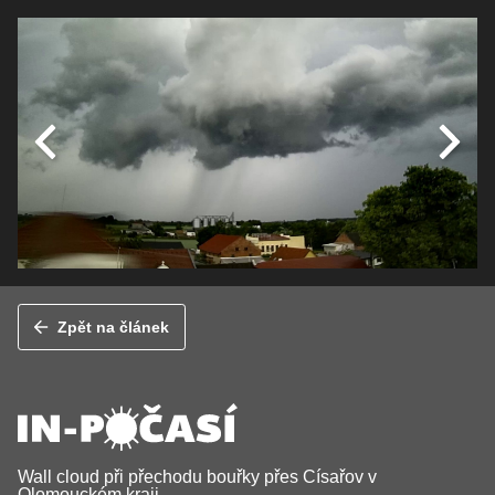
Zpět na článek
Wall cloud při přechodu bouřky přes Císařov v
Olomouckém kraji