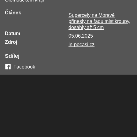
Článek
Supercely na Moravě
přinesly na řadu míst kroupy,
dosáhly až 5 cm
Datum
05.06.2025
Zdroj
in-pocasi.cz
Sdílej
Facebook