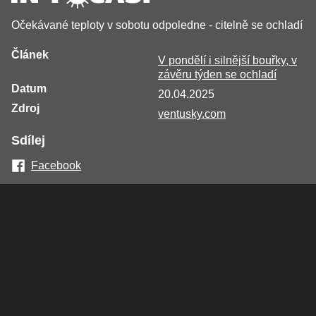
Očekávané teploty v sobotu odpoledne - citelně se ochladí
Článek
V pondělí i silnější bouřky, v
závěru týden se ochladí
Datum
20.04.2025
Zdroj
ventusky.com
Sdílej
Facebook