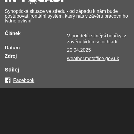
Synoptická situace ve středu - od západu k nám bude
postupovat frontální systém, který nás v závěru pracovního
týdne ovlivní
Článek
V pondělí i silnější bouřky, v
závěru týden se ochladí
Datum
20.04.2025
Zdroj
weather.metoffice.gov.uk
Sdílej
Facebook