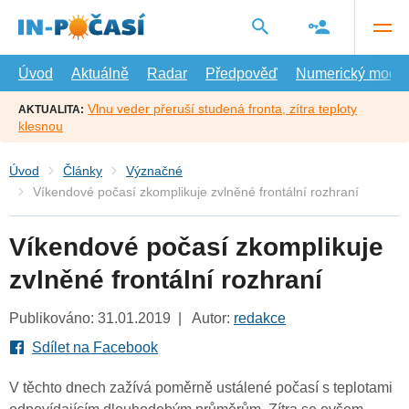
Přejít
na
hlavní
obsah
Úvod
Aktuálně
Radar
Předpověď
Numerický model
Vlnu veder přeruší studená fronta, zítra teploty
AKTUALITA:
klesnou
Úvod
Články
Význačné
Víkendové počasí zkomplikuje zvlněné frontální rozhraní
Víkendové počasí zkomplikuje
zvlněné frontální rozhraní
Publikováno: 31.01.2019 | Autor:
redakce
Sdílet na Facebook
V těchto dnech zažívá poměrně ustálené počasí s teplotami