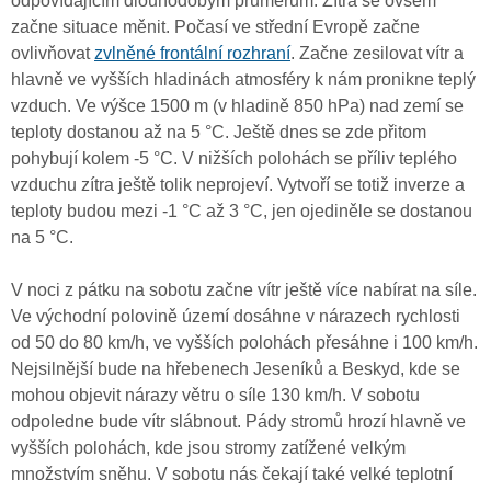
odpovídajícím dlouhodobým průměrům. Zítra se ovšem
začne situace měnit. Počasí ve střední Evropě začne
ovlivňovat
zvlněné frontální rozhraní
. Začne zesilovat vítr a
hlavně ve vyšších hladinách atmosféry k nám pronikne teplý
vzduch. Ve výšce 1500 m (v hladině 850 hPa) nad zemí se
teploty dostanou až na 5 °C. Ještě dnes se zde přitom
pohybují kolem -5 °C. V nižších polohách se příliv teplého
vzduchu zítra ještě tolik neprojeví. Vytvoří se totiž inverze a
teploty budou mezi -1 °C až 3 °C, jen ojediněle se dostanou
na 5 °C.
V noci z pátku na sobotu začne vítr ještě více nabírat na síle.
Ve východní polovině území dosáhne v nárazech rychlosti
od 50 do 80 km/h, ve vyšších polohách přesáhne i 100 km/h.
Nejsilnější bude na hřebenech Jeseníků a Beskyd, kde se
mohou objevit nárazy větru o síle 130 km/h. V sobotu
odpoledne bude vítr slábnout. Pády stromů hrozí hlavně ve
vyšších polohách, kde jsou stromy zatížené velkým
množstvím sněhu. V sobotu nás čekají také velké teplotní