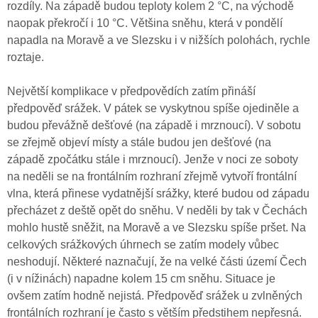
rozdíly. Na západě budou teploty kolem 2 °C, na východě
naopak překročí i 10 °C. Většina sněhu, která v pondělí
napadla na Moravě a ve Slezsku i v nižších polohách, rychle
roztaje.
Největší komplikace v předpovědích zatím přináší
předpověď srážek. V pátek se vyskytnou spíše ojediněle a
budou převážně dešťové (na západě i mrznoucí). V sobotu
se zřejmě objeví místy a stále budou jen dešťové (na
západě zpočátku stále i mrznoucí). Jenže v noci ze soboty
na neděli se na frontálním rozhraní zřejmě vytvoří frontální
vlna, která přinese vydatnější srážky, které budou od západu
přecházet z deště opět do sněhu. V neděli by tak v Čechách
mohlo hustě sněžit, na Moravě a ve Slezsku spíše pršet. Na
celkových srážkových úhrnech se zatím modely vůbec
neshodují. Některé naznačují, že na velké části území Čech
(i v nížinách) napadne kolem 15 cm sněhu. Situace je
ovšem zatím hodně nejistá. Předpověď srážek u zvlněných
frontálních rozhraní je často s větším předstihem nepřesná.