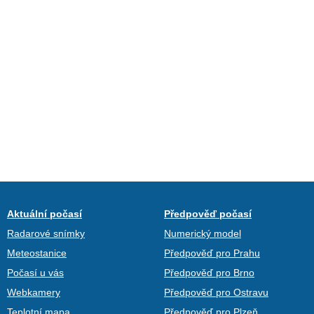
Aktuální počasí
Předpověď počasí
Radarové snímky
Numerický model
Meteostanice
Předpověď pro Prahu
Počasí u vás
Předpověď pro Brno
Webkamery
Předpověď pro Ostravu
Teplotní mapa
Předpověď pro Plzeň