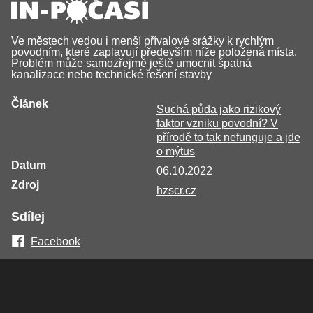
Ve městech vedou i menší přívalové srážky k rychlým
povodním, které zaplavují především níže položená místa.
Problém může samozřejmě ještě umocnit špatná
kanalizace nebo technické řešení stavby
Článek
Suchá půda jako rizikový
faktor vzniku povodní? V
přírodě to tak nefunguje a jde
o mýtus
Datum
06.10.2022
Zdroj
hzscr.cz
Sdílej
Facebook