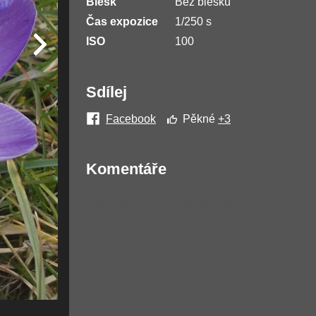
Blesk
Bez blesku
Čas expozice
1/250 s
ISO
100
Sdílej
Facebook
Pěkné
+3
Komentáře
Žádné komentáře nebyly přidány.