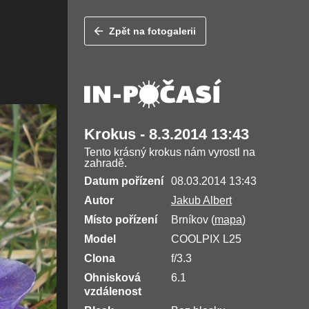
Zpět na fotogalerii
Krokus - 8.3.2014 13:43
Tento krásný krokus nám vyrostl na
zahradě.
Datum pořízení
08.03.2014 13:43
Autor
Jakub Albert
Místo pořízení
Brníkov (
mapa
)
Model
COOLPIX L25
Clona
f/3.3
Ohnisková
6.1
vzdálenost