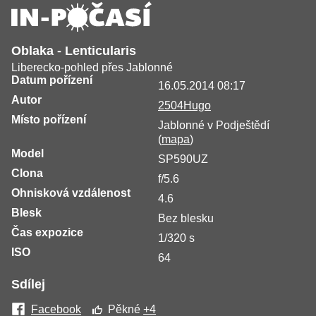
Oblaka - Lenticularis
Liberecko-pohled přes Jablonné
Datum pořízení
16.05.2014 08:17
Autor
2504Hugo
Místo pořízení
Jablonné v Podještědí
(
mapa
)
Model
SP590UZ
Clona
f/5.6
Ohnisková vzdálenost
4.6
Blesk
Bez blesku
Čas expozice
1/320 s
ISO
64
Sdílej
Facebook
Pěkné
+4