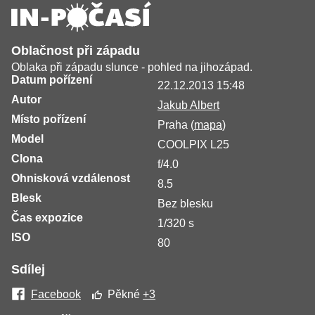
Oblačnost při západu
Oblaka při západu slunce - pohled na jihozápad.
Datum pořízení
22.12.2013 15:48
Autor
Jakub Albert
Místo pořízení
Praha (
mapa
)
Model
COOLPIX L25
Clona
f/4.0
Ohnisková vzdálenost
8.5
Blesk
Bez blesku
Čas expozice
1/320 s
ISO
80
Sdílej
Facebook
Pěkné
+3