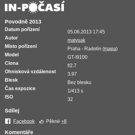
Povodně 2013
Datum pořízení
05.06.2013 17:45
Autor
matysak
Místo pořízení
Praha - Radotín (
mapa
)
Model
GT-I9100
Clona
f/2.7
Ohnisková vzdálenost
3.97
Blesk
Bez blesku
Čas expozice
1/413 s
ISO
32
Sdílej
Facebook
Pěkné
+8
Komentáře