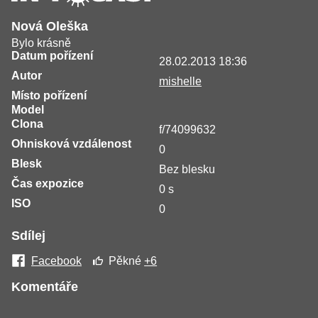
Nová Oleška
Bylo krásně
Datum pořízení
28.02.2013 18:36
Autor
mishelle
Místo pořízení
Model
Clona
f/74099632
Ohnisková vzdálenost
0
Blesk
Bez blesku
Čas expozice
0 s
ISO
0
Sdílej
Facebook
Pěkné
+6
Komentáře