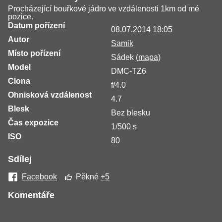
Procházející bouřkové jádro ve vzdálenosti 1km od mé
pozice.
Datum pořízení
08.07.2014 18:05
Autor
Samik
Místo pořízení
Sádek (
mapa
)
Model
DMC-TZ6
Clona
f/4.0
Ohnisková vzdálenost
4.7
Blesk
Bez blesku
Čas expozice
1/500 s
ISO
80
Sdílej
Facebook
Pěkné
+5
Komentáře