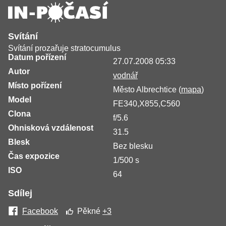
Svítání
Svítání prozařuje stratocumulus
Datum pořízení
27.07.2008 05:33
Autor
vodnář
Místo pořízení
Město Albrechtice (
mapa
)
Model
FE340,X855,C560
Clona
f/5.6
Ohnisková vzdálenost
31.5
Blesk
Bez blesku
Čas expozice
1/500 s
ISO
64
Sdílej
Facebook
Pěkné
+3