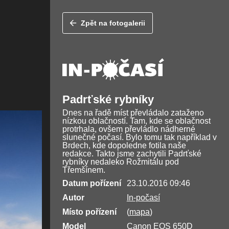
Zpět na fotogalerii
Padrťské rybníky
Dnes na řadě míst převládalo zataženo
nízkou oblačností. Tam, kde se oblačnost
protrhala, ovšem převládlo nádherné
slunečné počasí. Bylo tomu tak například v
Brdech, kde dopoledne fotila naše
redakce. Takto jsme zachytili Padrťské
rybníky nedaleko Rožmitálu pod
Třemšínem.
Datum pořízení
23.10.2016 09:46
Autor
In-počasí
Místo pořízení
(
mapa
)
Model
Canon EOS 650D