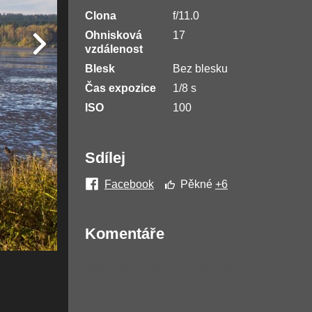
Clona
f/11.0
Ohnisková
17
vzdálenost
Blesk
Bez blesku
Čas expozice
1/8 s
ISO
100
Sdílej
Facebook
Pěkné
+6
Komentáře
Žádné komentáře nebyly přidány.