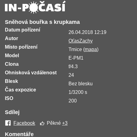
Sněhová bouřka s krupkama
Datum pořízení
26.04.2018 12:19
Autor
OťasZachy
Místo pořízení
Trnice (
mapa
)
Model
E-PM1
Clona
f/4.3
Ohnisková vzdálenost
24
Blesk
Bez blesku
Čas expozice
1/3200 s
ISO
200
Sdílej
Facebook
Pěkné
+3
Komentáře