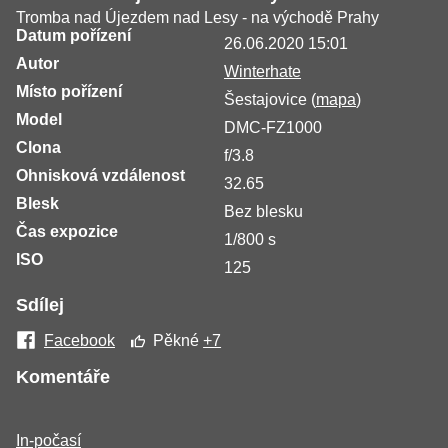
Tromba nad Újezdem nad Lesy - na východě Prahy
Datum pořízení
26.06.2020 15:01
Autor
Winterhate
Místo pořízení
Šestajovice (
mapa
)
Model
DMC-FZ1000
Clona
f/3.8
Ohnisková vzdálenost
32.65
Blesk
Bez blesku
Čas expozice
1/800 s
ISO
125
Sdílej
Facebook
Pěkné
+7
Komentáře
In-počasí