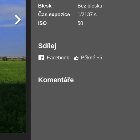
Blesk
Bez blesku
Čas expozice
1/2137 s
ISO
50
Sdílej
Facebook
Pěkné
+5
Komentáře
Žádné komentáře nebyly přidány.