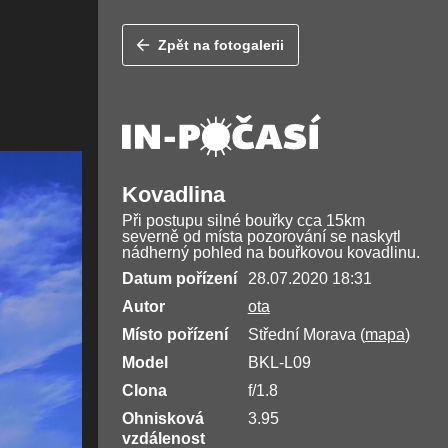
Zpět na fotogalerii
Kovadlina
Při postupu silné bouřky cca 15km
severně od místa pozorování se naskytl
nádherný pohled na bouřkovou kovadlinu.
Datum pořízení
28.07.2020 18:31
Autor
ota
Místo pořízení
Střední Morava (
mapa
)
Model
BKL-L09
Clona
f/1.8
Ohnisková
3.95
vzdálenost