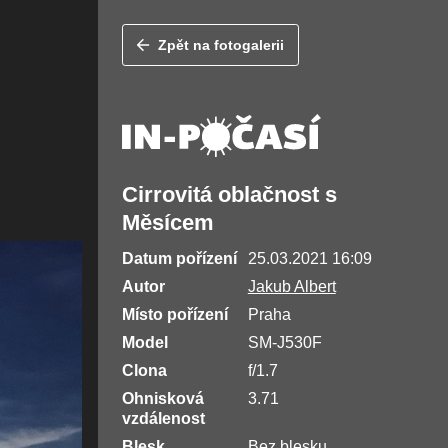
Zpět na fotogalerii
Cirrovitá oblačnost s
Měsícem
Datum pořízení
25.03.2021 16:09
Autor
Jakub Albert
Místo pořízení
Praha
Model
SM-J530F
Clona
f/1.7
Ohnisková
3.71
vzdálenost
Blesk
Bez blesku