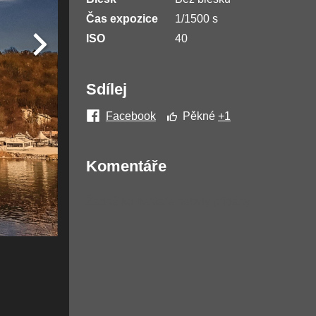
Čas expozice
1/1500 s
ISO
40
Sdílej
Facebook
Pěkné
+1
Komentáře
Žádné komentáře nebyly přidány.