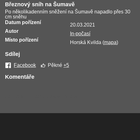
Březnový sníh na Šumavě
Po několikadenním sněžení na Šumavě napadlo přes 30
cm sněhu
Datum pořízení
20.03.2021
Autor
In-počasí
Místo pořízení
Horská Kvilda (
mapa
)
Sdílej
Facebook
Pěkné
+5
Komentáře
Žádné komentáře nebyly přidány.