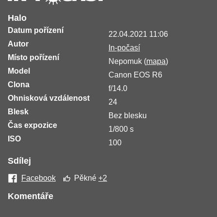
Halo
Datum pořízení
22.04.2021 11:06
Autor
In-počasí
Místo pořízení
Nepomuk (
mapa
)
Model
Canon EOS R6
Clona
f/14.0
Ohnisková vzdálenost
24
Blesk
Bez blesku
Čas expozice
1/800 s
ISO
100
Sdílej
Facebook
Pěkné
+2
Komentáře