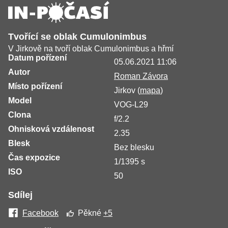
Tvořící se oblak Cumulonimbus
V Jirkově na tvoří oblak Cumulonimbus a hřmí
Datum pořízení
05.06.2021 11:06
Autor
Roman Závora
Místo pořízení
Jirkov (
mapa
)
Model
VOG-L29
Clona
f/2.2
Ohnisková vzdálenost
2.35
Blesk
Bez blesku
Čas expozice
1/1395 s
ISO
50
Sdílej
Facebook
Pěkné
+5