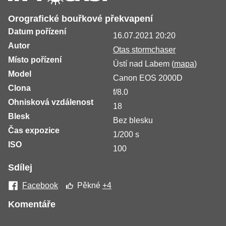
Orografické bouřkové překvapení
Datum pořízení
16.07.2021 20:20
Autor
Otas stormchaser
Místo pořízení
Ústí nad Labem (
mapa
)
Model
Canon EOS 2000D
Clona
f/8.0
Ohnisková vzdálenost
18
Blesk
Bez blesku
Čas expozice
1/200 s
ISO
100
Sdílej
Facebook
Pěkné
+4
Komentáře