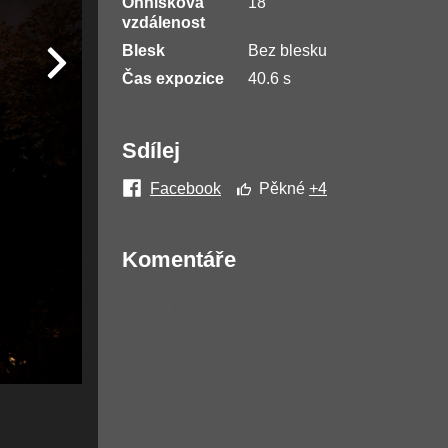
Ohnisková
18
vzdálenost
Blesk
Bez blesku
Čas expozice
40.6 s
Sdílej
Facebook
Pěkné
+4
Komentáře
Žádné komentáře nebyly přidány.