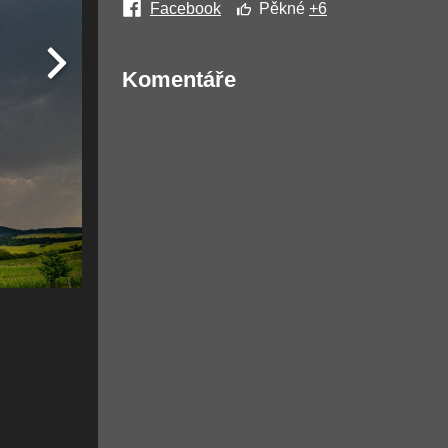
Facebook
Pěkné
+6
Komentáře
Žádné komentáře nebyly přidány.