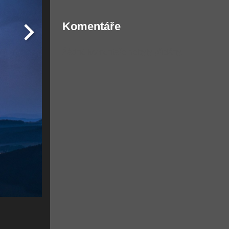
Komentáře
Žádné komentáře nebyly přidány.