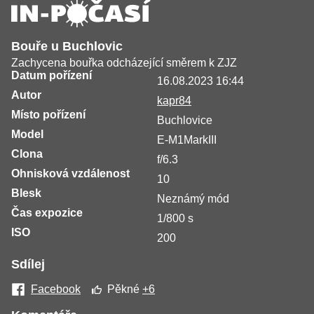
Bouře u Buchlovic
Zachycena bouřka odcházející směrem k ZJZ
Datum pořízení
16.08.2023 16:44
Autor
kapr84
Místo pořízení
Buchlovice
Model
E-M1MarkIII
Clona
f/6.3
Ohnisková vzdálenost
10
Blesk
Neznámý mód
Čas expozice
1/800 s
ISO
200
Sdílej
Facebook
Pěkné
+6