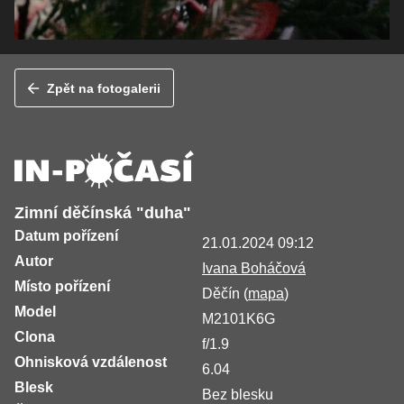
Zpět na fotogalerii
Zimní děčínská "duha"
Datum pořízení
21.01.2024 09:12
Autor
Ivana Boháčová
Místo pořízení
Děčín (
mapa
)
Model
M2101K6G
Clona
f/1.9
Ohnisková vzdálenost
6.04
Blesk
Bez blesku