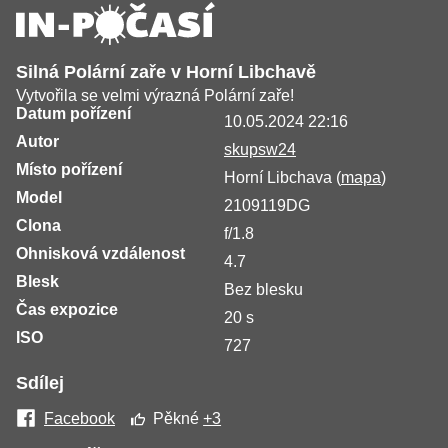
Silná Polární zaře v Horní Libchavě
Vytvořila se velmi výrazná Polární zaře!
Datum pořízení
10.05.2024 22:16
Autor
skupsw24
Místo pořízení
Horní Libchava (
mapa
)
Model
2109119DG
Clona
f/1.8
Ohnisková vzdálenost
4.7
Blesk
Bez blesku
Čas expozice
20 s
ISO
727
Sdílej
Facebook
Pěkné
+3